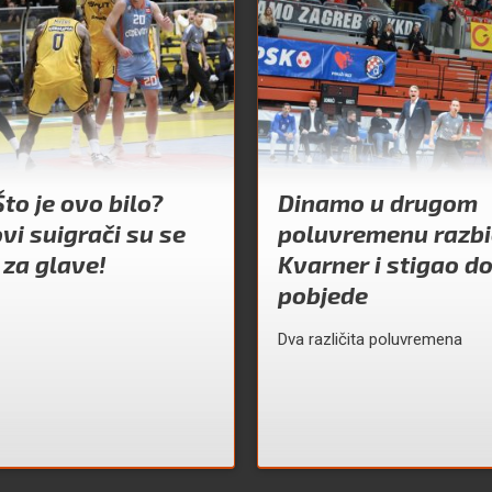
to je ovo bilo?
Dinamo u drugom
i suigrači su se
poluvremenu razb
 za glave!
Kvarner i stigao d
pobjede
Dva različita poluvremena