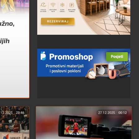
užno,
ijih
.12.2025.
23:46
27.12.2025.
00:12