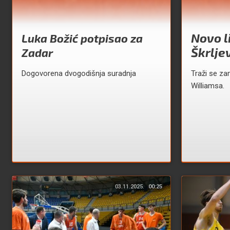
Novo l
Luka Božić potpisao za
Škrlje
Zadar
Dogovorena dvogodišnja suradnja
Traži se z
Williamsa.
03.11.2025.
00:25