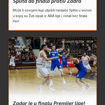
Splita do finala protiv Zadra
Može li osvojeni kup utješiti navijače Splita u sezoni
u kojoj su Žuti ispali iz ABA lige i ostali bez finala
PH?
26.05.2026.
00:28
Zadar je u finalu Premijer lige!