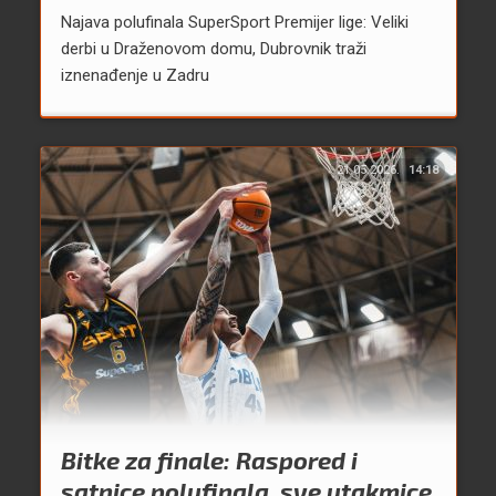
Najava polufinala SuperSport Premijer lige: Veliki
derbi u Draženovom domu, Dubrovnik traži
iznenađenje u Zadru
21.05.2026.
14:18
Bitke za finale: Raspored i
satnice polufinala, sve utakmice