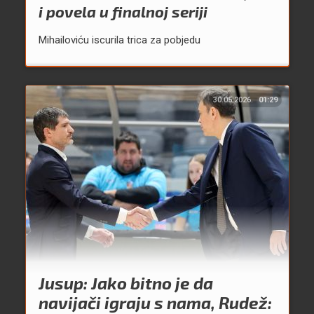
i povela u finalnoj seriji
Mihailoviću iscurila trica za pobjedu
30.05.2026.
01:29
Jusup: Jako bitno je da
navijači igraju s nama, Rudež: