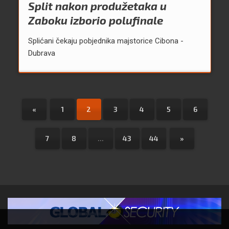
Split nakon produžetaka u
Zaboku izborio polufinale
Splićani čekaju pobjednika majstorice Cibona -
Dubrava
«
1
2
3
4
5
6
7
8
...
43
44
»