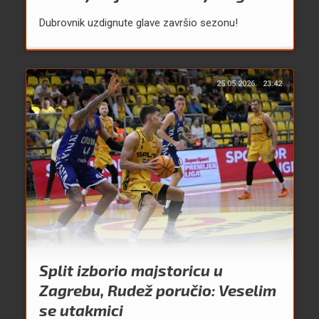
Dubrovnik uzdignute glave završio sezonu!
25.05.2026.
23:42
Split izborio majstoricu u
Zagrebu, Rudež poručio: Veselim
se utakmici