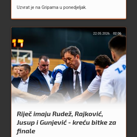
Uzvrat je na Gripama u ponedjeljak.
22.05.2026.
02:06
Riječ imaju Rudež, Rajković,
Jusup i Gunjević - kreću bitke za
finale