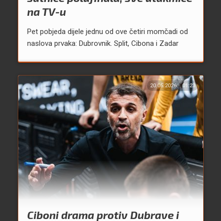
na TV-u
Pet pobjeda dijele jednu od ove četiri momčadi od
naslova prvaka: Dubrovnik. Split, Cibona i Zadar
20.05.2026.
01:23
Ciboni drama protiv Dubrave i