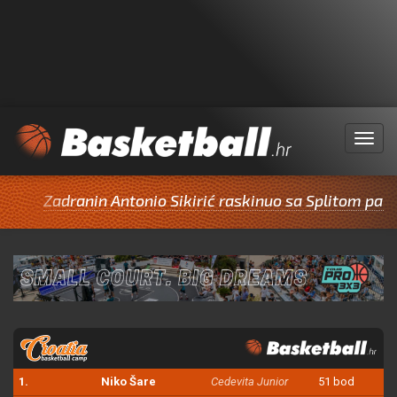
Menu
dranin Antonio Sikirić raskinuo sa Splitom pa potpisao 
1.
Niko Šare
Cedevita Junior
51 bod