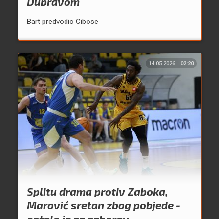
Dubravom
Bart predvodio Cibose
14.05.2026.
02:20
Splitu drama protiv Zaboka,
Marović sretan zbog pobjede -
ostalo je za zaborav