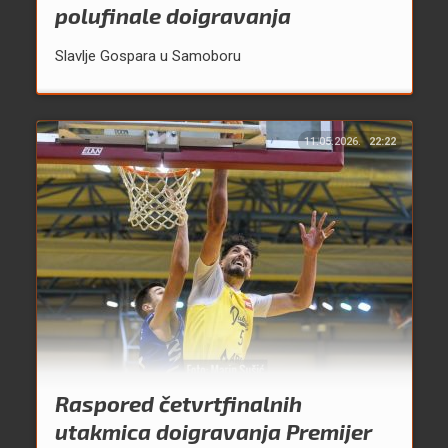
polufinale doigravanja
Slavlje Gospara u Samoboru
11.05.2026.
22:22
Raspored četvrtfinalnih
utakmica doigravanja Premijer