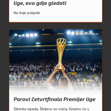
lige, evo gdje gledati
Na dvije pobjede
10.05.2026.
00:29
Parovi četvrtfinala Premijer lige
Šibenka ispada, Škrljevo se vraća, Dinamo će u