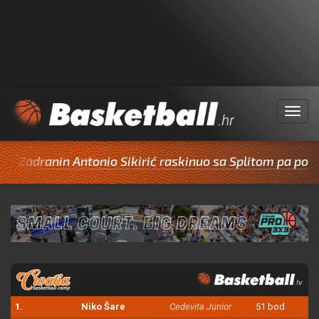
Menu
in Antonio Sikirić raskinuo sa Splitom pa potpisao za 
1.
Niko Šare
Cedevita Junior
51 bod