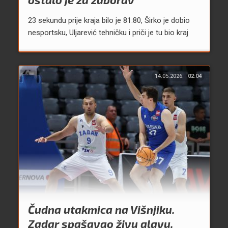
23 sekundu prije kraja bilo je 81:80, Širko je dobio
nesportsku, Uljarević tehničku i priči je tu bio kraj
14.05.2026.
02:04
Čudna utakmica na Višnjiku.
Zadar spašavao živu glavu,