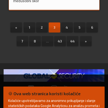
međusobni skor
«
1
2
3
4
5
6
7
8
...
43
44
»
🍪 Ova web stranica koristi kolačiće
Kolačiće upotrebljavamo za anonimno prikupljanje i slanje
© Copyright 2026. | ARILEO
statističkih podataka Google Analyticsu za analizu prometa i