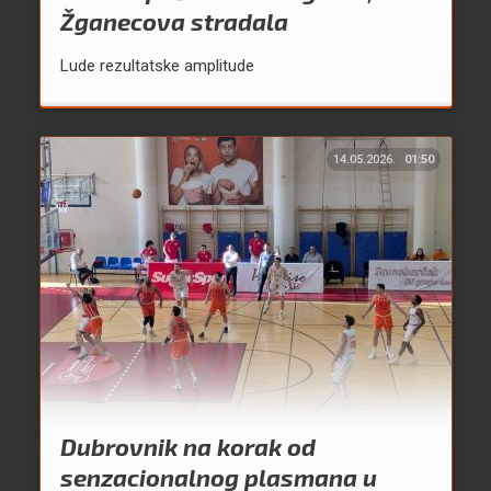
Žganecova stradala
Lude rezultatske amplitude
14.05.2026.
01:50
Dubrovnik na korak od
senzacionalnog plasmana u