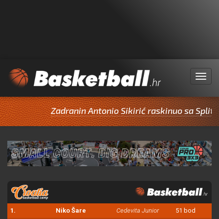
Menu
Zadranin Antonio Sikirić raskinuo sa Splito
1.
Niko Šare
Cedevita Junior
51 bod