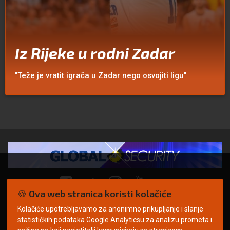
Iz Rijeke u rodni Zadar
"Teže je vratit igrača u Zadar nego osvojiti ligu"
🍪 Ova web stranica koristi kolačiće
Kolačiće upotrebljavamo za anonimno prikupljanje i slanje
© Copyright 2026. | ARILEO
statističkih podataka Google Analyticsu za analizu prometa i