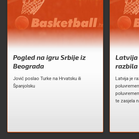
Pogled na igru Srbije iz
Latvija
Beograda
razbila
Jović poslao Turke na Hrvatsku ili
Latvija je r
Španjolsku
poluvremen
poluvremenu
te zasjela n