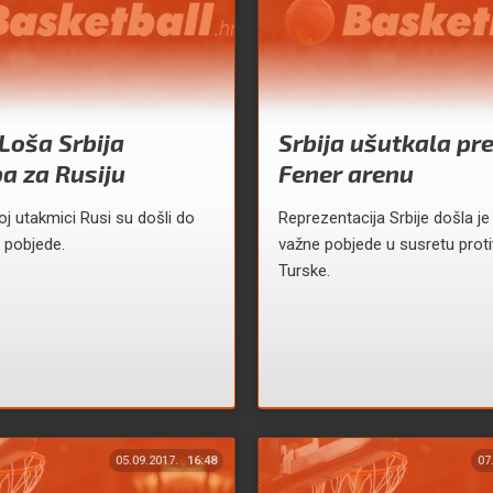
Loša Srbija
Srbija ušutkala pr
a za Rusiju
Fener arenu
oj utakmici Rusi su došli do
Reprezentacija Srbije došla je
 pobjede.
važne pobjede u susretu prot
Turske.
05.09.2017.
16:48
07