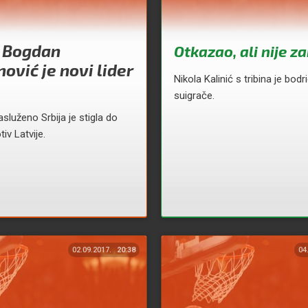
 Bogdan
Otkazao, ali nije z
ović je novi lider
Nikola Kalinić s tribina je bodr
suigrače.
asluženo Srbija je stigla do
iv Latvije.
02.09.2017.
20:38
04