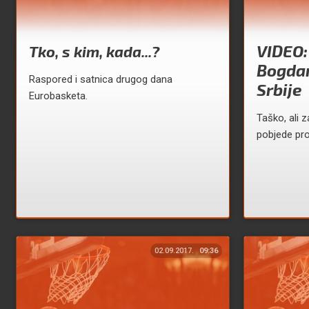
VIDEO:
Tko, s kim, kada...?
Bogdan
Raspored i satnica drugog dana
Srbije
Eurobasketa.
Taško, ali z
pobjede prot
02.09.2017.
09:36