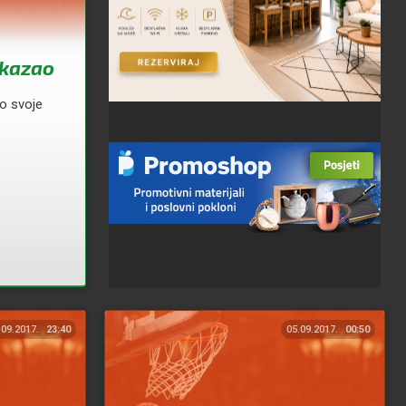
akazao
io svoje
.09.2017.
23:40
05.09.2017.
00:50