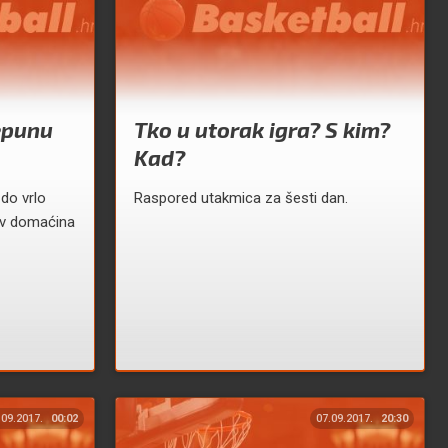
epunu
Tko u utorak igra? S kim?
Kad?
 do vrlo
Raspored utakmica za šesti dan.
iv domaćina
.09.2017.
00:02
07.09.2017.
20:30