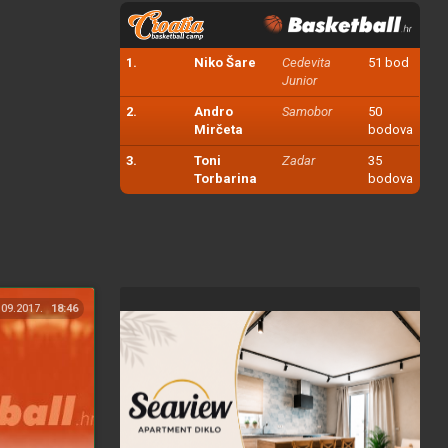
1.
Niko Šare
Cedevita
51 bod
Junior
2.
Andro
Samobor
50
Mirčeta
bodova
3.
Toni
Zadar
35
Torbarina
bodova
.09.2017.
18:46