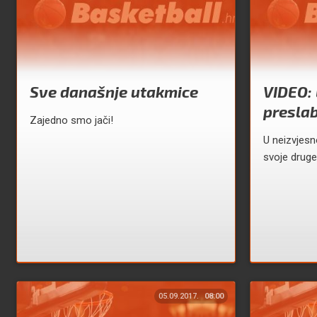
Sve današnje utakmice
VIDEO: 
preslab
Zajedno smo jači!
U neizvjesn
svoje druge
05.09.2017.
08:00