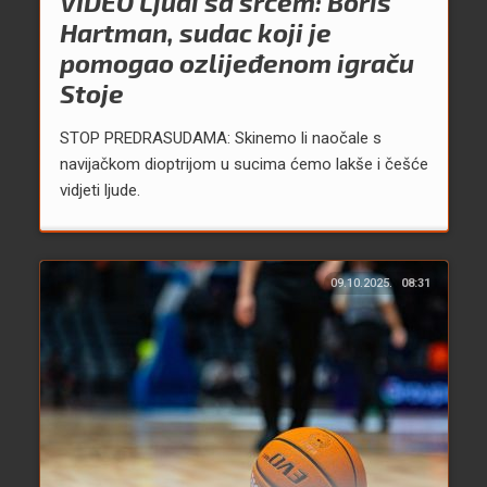
VIDEO Ljudi sa srcem: Boris
Hartman, sudac koji je
pomogao ozlijeđenom igraču
Stoje
STOP PREDRASUDAMA: Skinemo li naočale s
navijačkom dioptrijom u sucima ćemo lakše i češće
vidjeti ljude.
09.10.2025.
08:31