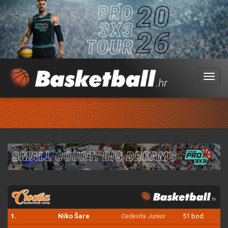
Menu
1.
Niko Šare
Cedevita Junior
51 bod