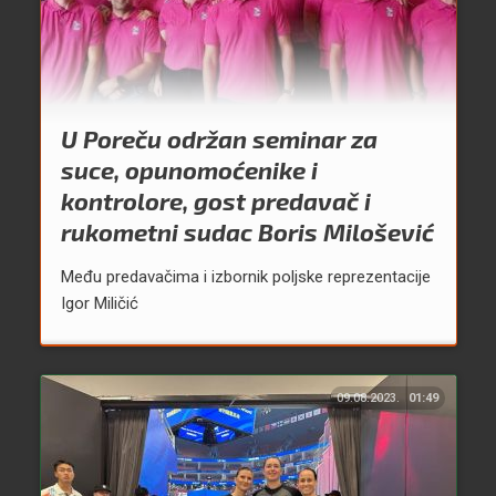
U Poreču održan seminar za
suce, opunomoćenike i
kontrolore, gost predavač i
rukometni sudac Boris Milošević
Među predavačima i izbornik poljske reprezentacije
Igor Miličić
09.08.2023.
01:49