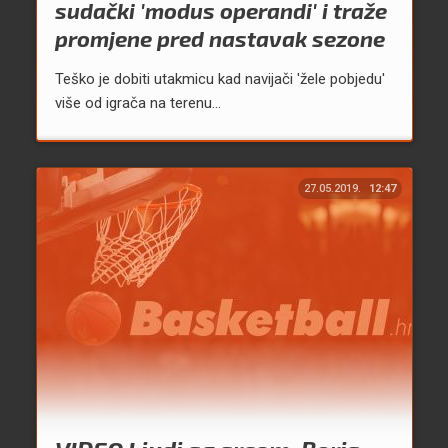
sudački 'modus operandi' i traže
promjene pred nastavak sezone
Teško je dobiti utakmicu kad navijači 'žele pobjedu'
više od igrača na terenu…
27.05.2019.
12:47