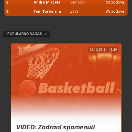
2.
Andro Mirčeta
Samobor
50 bodova
3.
Toni Torbarina
Zadar
35 bodova
POPULARNO DANAS
23.12.2018.
15:29
VIDEO: Zadrani spomenuli