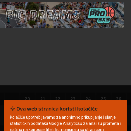
...
20
21
22
23
24
25
26
🍪 Ova web stranica koristi kolačiće
Kolačiće upotrebljavamo za anonimno prikupljanje i slanje
statističkih podataka Google Analyticsu za analizu prometa i
načina na koji posjetitelji komuniciraju sa stranicom.