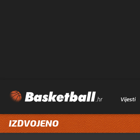
Vijesti
IZDVOJENO