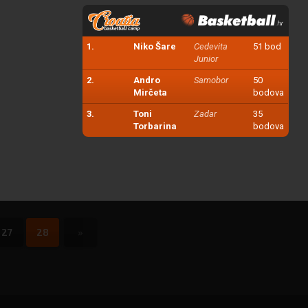
1.
Niko Šare
Cedevita
51 bod
Junior
2.
Andro
Samobor
50
Mirčeta
bodova
3.
Toni
Zadar
35
Torbarina
bodova
27
28
»