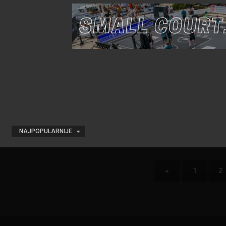
NAJPOPULARNIJE
«
1
2