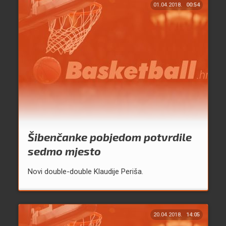
01.04.2018.
00:54
Šibenčanke pobjedom potvrdile
sedmo mjesto
Novi double-double Klaudije Periša.
20.04.2018.
14:05