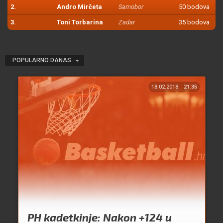
2.
Andro Mirčeta
Samobor
50 bodova
3.
Toni Torbarina
Zadar
35 bodova
POPULARNO DANAS
18.02.2018.
21:35
PH kadetkinje: Nakon +124 u