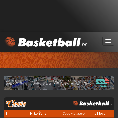
Menu
1.
Niko Šare
Cedevita Junior
51 bod