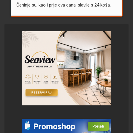
Čehinje su, kao i prije dva dana, slavile s 24 koša.