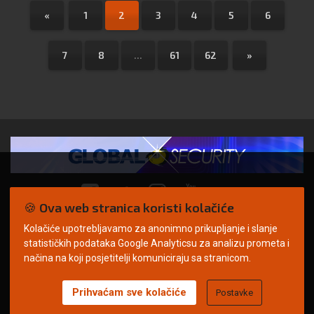
«
1
2
3
4
5
6
7
8
...
61
62
»
🍪 Ova web stranica koristi kolačiće
Kolačiće upotrebljavamo za anonimno prikupljanje i slanje
© Copyright 2026. | ARILEO
statističkih podataka Google Analyticsu za analizu prometa i
načina na koji posjetitelji komuniciraju sa stranicom.
Prihvaćam sve kolačiće
Postavke
Uvjeti korištenja
Politika privatnosti
Impressum