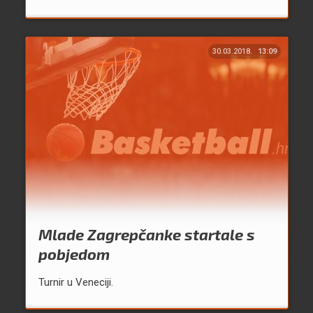
30.03.2018.
13:09
Mlade Zagrepčanke startale s
pobjedom
Turnir u Veneciji.