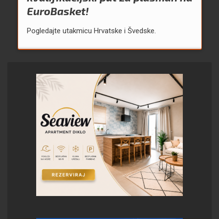
EuroBasket!
Pogledajte utakmicu Hrvatske i Švedske.