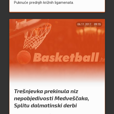
Puknuće prednjih križnih ligamenata.
06.11.2017.
09:15
Trešnjevka prekinula niz
nepobjedivosti Medveščaka,
Splitu dalmatinski derbi