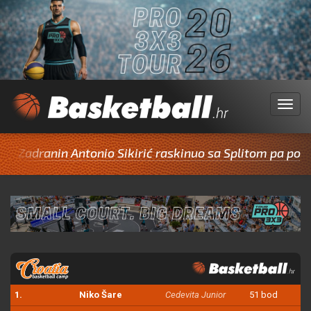
Menu
anin Antonio Sikirić raskinuo sa Splitom pa potpisao z
1.
Niko Šare
Cedevita Junior
51 bod