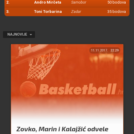
2.
Andro Mirčeta
Samobor
50 bodova
3.
Toni Torbarina
Zadar
35 bodova
NAJNOVIJE
11.11.2017.
22:29
Zovko, Marin i Kalajžić odvele