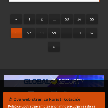
«
1
2
...
53
54
55
56
57
58
59
...
61
62
»
🍪 Ova web stranica koristi kolačiće
Kolačiće upotrebljavamo za anonimno prikupljanje i slanje
© Copyright 2026. | ARILEO