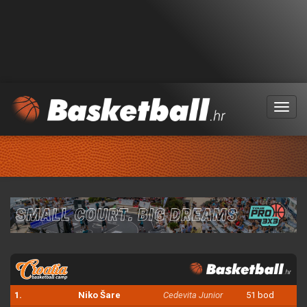
Menu
1.
Niko Šare
Cedevita Junior
51 bod