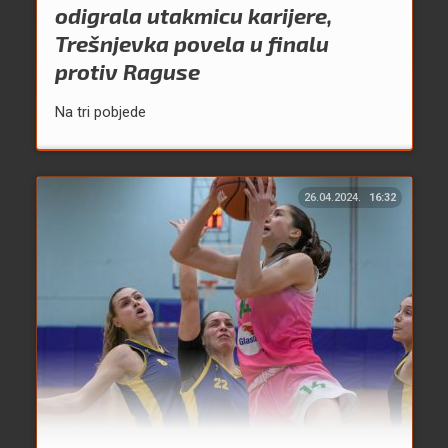
odigrala utakmicu karijere,
Trešnjevka povela u finalu
protiv Raguse
Na tri pobjede
26.04.2024.
16:32