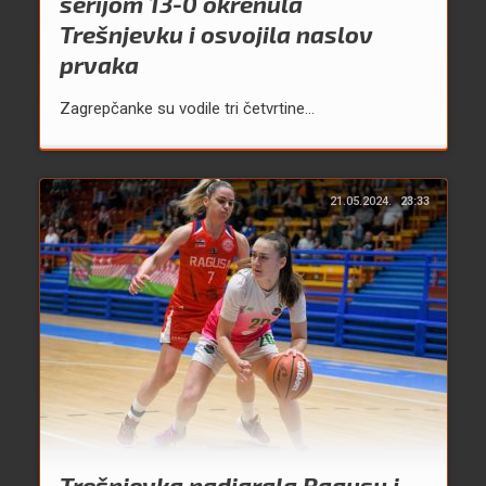
serijom 13-0 okrenula
Trešnjevku i osvojila naslov
prvaka
Zagrepčanke su vodile tri četvrtine...
21.05.2024.
23:33
Trešnjevka nadigrala Ragusu i