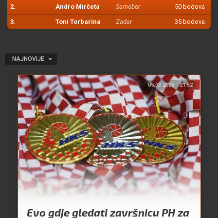
2.
Andro Mirčeta
Samobor
50 bodova
3.
Toni Torbarina
Zadar
35 bodova
NAJNOVIJE
05.03.2025.
21:52
Evo gdje gledati završnicu PH za