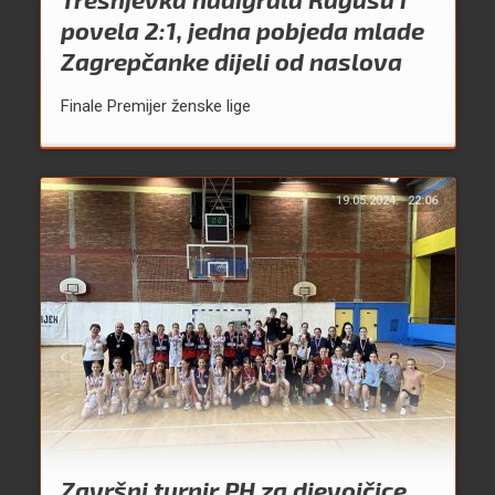
povela 2:1, jedna pobjeda mlade
Zagrepčanke dijeli od naslova
Finale Premijer ženske lige
19.05.2024.
22:06
Završni turnir PH za djevojčice