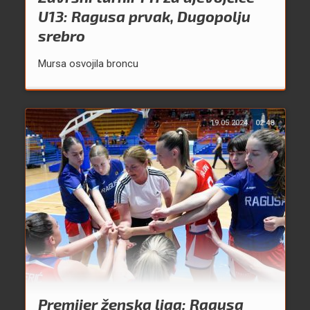
U13: Ragusa prvak, Dugopolju
srebro
Mursa osvojila broncu
19.05.2024.
02:48
Premijer ženska liga: Ragusa