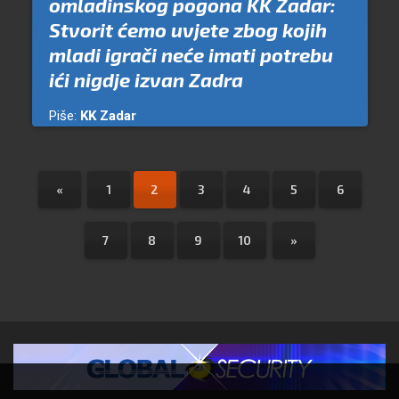
omladinskog pogona KK Zadar:
Stvorit ćemo uvjete zbog kojih
mladi igrači neće imati potrebu
ići nigdje izvan Zadra
Piše:
KK Zadar
«
1
2
3
4
5
6
7
8
9
10
»