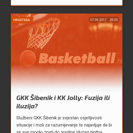
07.06.2017.
20:22
HRVATSKA
GKK Šibenik i KK Jolly: Fuzija ili
iluzija?
Službeni GKK Šibenik je svjestan osjetljivosti
situacije i moli za razumijevanje te najavljuje da bi
se sve moglo znati do sredine idućeg tjedna.