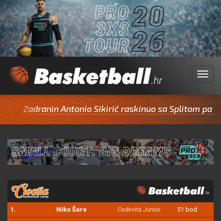
Menu
adranin Antonio Sikirić raskinuo sa Splitom pa potpisa
1.
Niko Šare
Cedevita Junior
51 bod