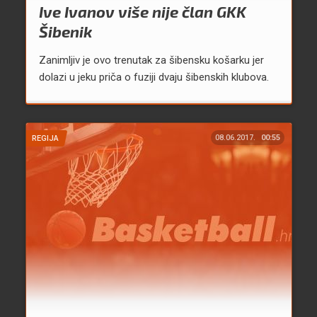
Ive Ivanov više nije član GKK
Šibenik
Zanimljiv je ovo trenutak za šibensku košarku jer
dolazi u jeku priča o fuziji dvaju šibenskih klubova.
08.06.2017.
00:55
REGIJA