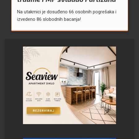
Na utakmici je dosuđeno 66 osobnih pogrešaka i
izvedeno 86 slobodnih bacanja!