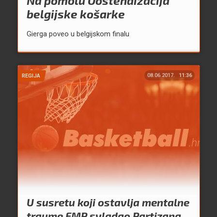
Na pomolu Oostendizacija
belgijske košarke
Gierga poveo u belgijskom finalu
08.06.2017.
11:36
REGIJA
U susretu koji ostavlja mentalne
traume FMP svladao Partizana