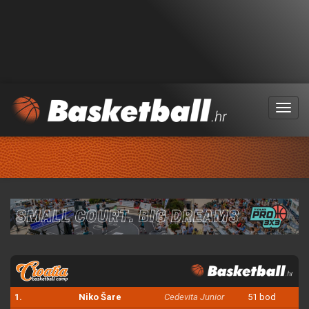
Menu
1.
Niko Šare
Cedevita Junior
51 bod