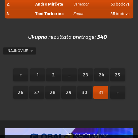
2.
Andro Mirčeta
Samobor
50 bodova
3.
Toni Torbarina
Zadar
35 bodova
Ukupno rezultata pretrage:
340
NAJNOVIJE
«
1
2
...
23
24
25
26
27
28
29
30
31
»