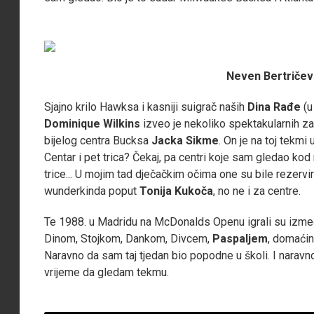
Neven Bertričevi
Sjajno krilo Hawksa i kasniji suigrač naših
Dina Rađe
(u
Dominique Wilkins
izveo je nekoliko spektakularnih 
bijelog centra Bucksa
Jacka Sikme
. On je na toj tekmi
Centar i pet trica? Čekaj, pa centri koje sam gledao kod
trice... U mojim tad dječačkim očima one su bile rezerv
wunderkinda poput
Tonija Kukoča
, no ne i za centre.
Te 1988. u Madridu na McDonalds Openu igrali su izmeđ
Dinom, Stojkom, Dankom, Divcem,
Paspaljem
, domaćin
Naravno da sam taj tjedan bio popodne u školi. I naravn
vrijeme da gledam tekmu.