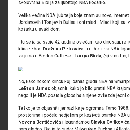
svojevrsna Biblija za ljubitelje NBA košarke.
Velika većina NBA ljubitelja koje znam su nova, internet
Jordanovih i Tonijevih Bullsa i oni mlađi. Mlađi koji su v
košarku u svaki dom.
I tu se ja sa svoje 42 godine osjećam kao dinosaur, rel
klinac zbog
Dražena Petrovića
, a u dodir sa NBA lig
zaljubio u Boston Celticse i
Larrya Birda
, čiji sam fan,
No, kako nekom klincu koji danas gleda NBA na Smartphon
LeBron James
objasniti kako je bilo pratiti NBA krajem
nego li je NBA postala globalna a njene zvijezde jedni o
Teško je to objasniti, jer razlika je ogromna. Tamo 1988.
prostorima i počela nedjeljom prikazivati snimke NBA
Nevena Bertičevića
i legendarnog
Slavka Cvitkovića
sam gledao. Bio je to sudar Milwaukee Bucksa i Atlant