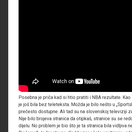
Posebna je priča kad si htio pratiti i NBA rezultate. Kao 
je još bila bez teleteksta. Možda je bilo nešto u „Sports
prečesto dostupne. Ali tad su na slovenskoj televiziji 
Nije bilo brojeva stranica da otipkaš, stranice su se re
dijelu. No problem je bio što je ta stranica bila vidljiva