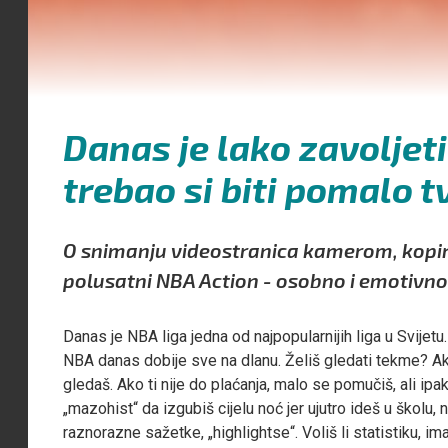
Danas je lako zavoljet
trebao si biti pomalo t
O snimanju videostranica kamerom, kopira
polusatni NBA Action - osobno i emotivno
Danas je NBA liga jedna od najpopularnijih liga u Svijet
NBA danas dobije sve na dlanu. Želiš gledati tekme? Ak
gledaš. Ako ti nije do plaćanja, malo se pomučiš, ali i
„mazohist“ da izgubiš cijelu noć jer ujutro ideš u školu,
raznorazne sažetke, „highlightse“. Voliš li statistiku, i