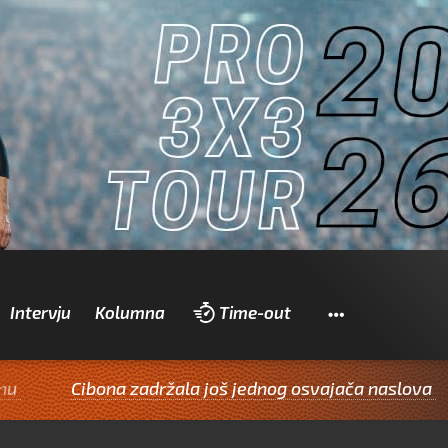
Pretraži
Intervju
Kolumna
Time-out
ibona zadržala još jednog osvajača naslova
Veter