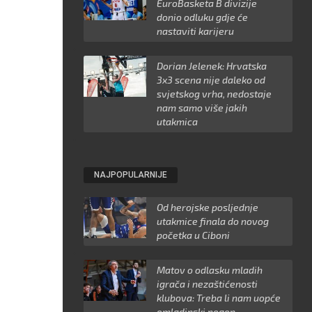
EuroBasketa B divizije
donio odluku gdje će
nastaviti karijeru
Dorian Jelenek: Hrvatska
3x3 scena nije daleko od
svjetskog vrha, nedostaje
nam samo više jakih
utakmica
NAJPOPULARNIJE
Od herojske posljednje
utakmice finala do novog
početka u Ciboni
Matov o odlasku mladih
igrača i nezaštićenosti
klubova: Treba li nam uopće
omladinski pogon