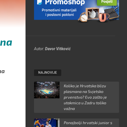
ina
Autor:
Davor Vitković
na
NAJNOVIJE
Koliko je Hrvatska blizu
plasmana na Svjetsko
prvenstvo? Evo zašto je
utakmica u Zadru toliko
važna
Ponajbolji hrvatski junior s