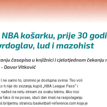
i NBA košarku, prije 30 god
vrdoglav, lud i mazohist
nju časopisa u knjižnici i cjelotjednom čekanju 
 - Davor Vitković
u. I ne samo to, iznimno je dostupna svima. Tko voli
o ti nije do zezanja, kupiš „NBA League Pass“ i
pak nađeš na netu stream za svaku tekmu. Ako nisi
 na faks ili na posao, idući dan imaš na raspolaganju
maš briljantnu stranicu basketball-reference.com koja je