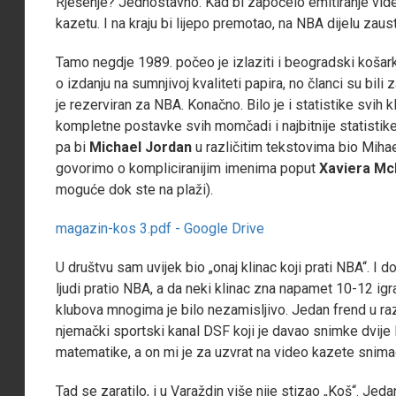
Rješenje? Jednostavno. Kad bi započelo emitiranje vid
kazetu. I na kraju bi lijepo premotao, na NBA dijelu zaus
Tamo negdje 1989. počeo je izlaziti i beogradski košark
o izdanju na sumnjivoj kvaliteti papira, no članci su bili 
je rezerviran za NBA. Konačno. Bilo je i statistike svi
kompletne postavke svih momčadi i najbitnije statistike
pa bi
Michael Jordan
u različitim tekstovima bio Miha
govorimo o kompliciranijim imenima poput
Xaviera Mc
moguće dok ste na plaži).
magazin-kos 3.pdf - Google Drive
U društvu sam uvijek bio „onaj klinac koji prati NBA“. I do
ljudi pratio NBA, a da neki klinac zna napamet 10-12 igr
klubova mnogima je bilo nezamisljivo. Jedan frend u razr
njemački sportski kanal DSF koji je davao snimke dvi
matematike, a on mi je za uzvrat na video kazete snima
Tad se zaratilo, i u Varaždin više nije stizao „Koš“. Jedan