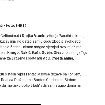
ć - Foto: (HRT)
 Celticsima) i
Stojka Vrankovića
(u Panathinaikosu)
zakucavanja, no ostao sam u čudu zbog plavokosog
 ubacio 5 trica i nisam mogao vjerojati svojim očima.
 nas,
Knego, Nakić
, Rađa,
Sobin, Divac
...oni ne gađaju
irane za Dražena i brata mu
Acu, Cvjetićanina
,
u ostalih reprezentacija bivše države sa Tonijem,
 Real sa Draženom i Boston Celticsi sa Birdom.
o da me „jako bolio trbuh“ i da sam stigao doma na