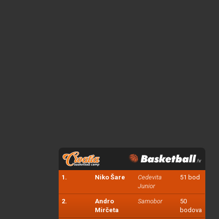
1.
Niko Šare
Cedevita
51 bod
Junior
2.
Andro
Samobor
50
Mirčeta
bodova