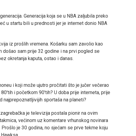
 generacija. Generacija koja se u NBA zaljubila preko
eć u startu bili u prednosti jer je internet donio NBA
ikvija iz prošlih vremena. Košarku sam zavolio kao
om došao sam prije 32 godine i na prvi pogled se
 bez okretanja kaputa, ostao i danas.
eu i koji može ujutro pročitati što je jučer večerao
 80'tih i početkom 90'tih? U doba prije interneta, prije
d najprepoznatljivijih sportaša na planeti?
 zagrebačka je televizija postala pionir na ovim
 utakmica, većinom uz komentare vrhunskog novinara
. Prošlo je 30 godina, no sjećam se prve tekme koju
a Hawksa.