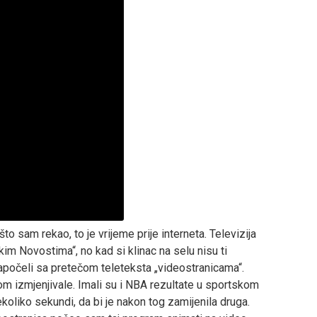
što sam rekao, to je vrijeme prije interneta. Televizija
kim Novostima“, no kad si klinac na selu nisu ti
započeli sa pretečom teleteksta „videostranicama“.
dom izmjenjivale. Imali su i NBA rezultate u sportskom
 nekoliko sekundi, da bi je nakon tog zamijenila druga.