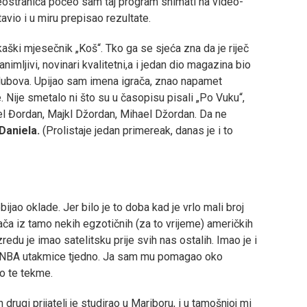
eostranica počeo sam taj program snimati na video-
tavio i u miru prepisao rezultate.
aški mjesečnik „Koš“. Tko ga se sjeća zna da je riječ
zanimljivi, novinari kvalitetni,a i jedan dio magazina bio
h klubova. Upijao sam imena igrača, znao napamet
. Nije smetalo ni što su u časopisu pisali „Po Vuku“,
el Đordan, Majkl Džordan, Mihael Džordan. Da ne
Daniela.
(Prolistaje jedan primereak, danas je i to
bijao oklade. Jer bilo je to doba kad je vrlo mali broj
ača iz tamo nekih egzotičnih (za to vrijeme) američkih
edu je imao satelitsku prije svih nas ostalih. Imao je i
je NBA utakmice tjedno. Ja sam mu pomagao oko
o te tekme.
 drugi prijatelj je studirao u Mariboru, i u tamošnjoj mi