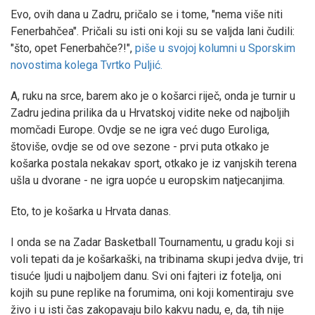
Evo, ovih dana u Zadru, pričalo se i tome, "nema više niti
Fenerbahčea". Pričali su isti oni koji su se valjda lani čudili:
"što, opet Fenerbahče?!",
piše u svojoj kolumni u Sporskim
novostima kolega Tvrtko Puljić.
A, ruku na srce, barem ako je o košarci riječ, onda je turnir u
Zadru jedina prilika da u Hrvatskoj vidite neke od najboljih
momčadi Europe. Ovdje se ne igra već dugo Euroliga,
štoviše, ovdje se od ove sezone - prvi puta otkako je
košarka postala nekakav sport, otkako je iz vanjskih terena
ušla u dvorane - ne igra uopće u europskim natjecanjima.
Eto, to je košarka u Hrvata danas.
I onda se na Zadar Basketball Tournamentu, u gradu koji si
voli tepati da je košarkaški, na tribinama skupi jedva dvije, tri
tisuće ljudi u najboljem danu. Svi oni fajteri iz fotelja, oni
kojih su pune replike na forumima, oni koji komentiraju sve
živo i u isti čas zakopavaju bilo kakvu nadu, e, da, tih nije