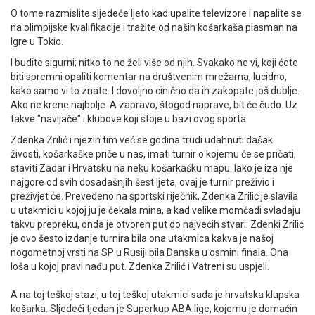
O tome razmislite sljedeće ljeto kad upalite televizore i napalite se
na olimpijske kvalifikacije i tražite od naših košarkaša plasman na
Igre u Tokio.
I budite sigurni; nitko to ne želi više od njih. Svakako ne vi, koji ćete
biti spremni opaliti komentar na društvenim mrežama, lucidno,
kako samo vi to znate. I dovoljno cinično da ih zakopate još dublje.
Ako ne krene najbolje. A zapravo, štogod naprave, bit će čudo. Uz
takve "navijače" i klubove koji stoje u bazi ovog sporta.
Zdenka Zrilić i njezin tim već se godina trudi udahnuti dašak
živosti, košarkaške priče u nas, imati turnir o kojemu će se pričati,
staviti Zadar i Hrvatsku na neku košarkašku mapu. Iako je iza nje
najgore od svih dosadašnjih šest ljeta, ovaj je turnir preživio i
preživjet će. Prevedeno na sportski riječnik, Zdenka Zrilić je slavila
u utakmici u kojoj ju je čekala mina, a kad velike momčadi svladaju
takvu prepreku, onda je otvoren put do najvećih stvari. Zdenki Zrilić
je ovo šesto izdanje turnira bila ona utakmica kakva je našoj
nogometnoj vrsti na SP u Rusiji bila Danska u osmini finala. Ona
loša u kojoj pravi nađu put. Zdenka Zrilić i Vatreni su uspjeli.
A na toj teškoj stazi, u toj teškoj utakmici sada je hrvatska klupska
košarka. Sljedeći tjedan je Superkup ABA lige, kojemu je domaćin