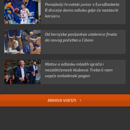
Ponajbolji hrvatski junior s EuroBasketa
B divizije donio odluku gdje će nastaviti
karijeru
Od herojske posljednje utakmice finala
do novog početka u Ciboni
Matov o odlasku mladih igrača i
nezaštićenosti klubova: Treba li nam
uopće omladinski pogon
ARHIVA VIJESTI