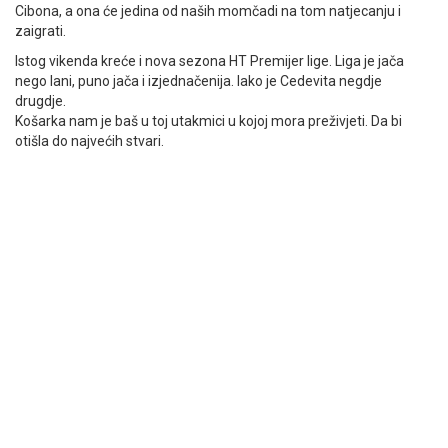
Cibona, a ona će jedina od naših momčadi na tom natjecanju i
zaigrati.
Istog vikenda kreće i nova sezona HT Premijer lige. Liga je jača
nego lani, puno jača i izjednačenija. Iako je Cedevita negdje
drugdje.
Košarka nam je baš u toj utakmici u kojoj mora preživjeti. Da bi
otišla do najvećih stvari.