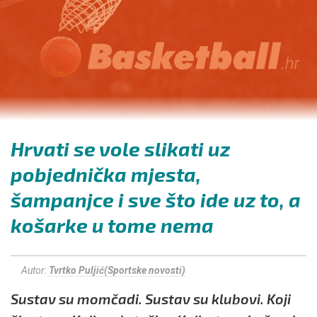
Hrvati se vole slikati uz
pobjednička mjesta,
šampanjce i sve što ide uz to, a
košarke u tome nema
Autor:
Tvrtko Puljić(Sportske novosti)
Sustav su momčadi. Sustav su klubovi. Koji