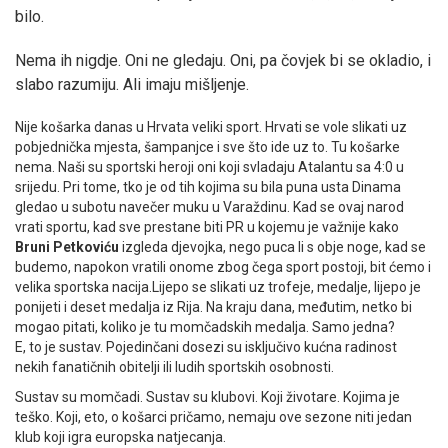
bilo.
Nema ih nigdje. Oni ne gledaju. Oni, pa čovjek bi se okladio, i
slabo razumiju. Ali imaju mišljenje.
Nije košarka danas u Hrvata veliki sport. Hrvati se vole slikati uz
pobjednička mjesta, šampanjce i sve što ide uz to. Tu košarke
nema. Naši su sportski heroji oni koji svladaju Atalantu sa 4:0 u
srijedu. Pri tome, tko je od tih kojima su bila puna usta Dinama
gledao u subotu navečer muku u Varaždinu. Kad se ovaj narod
vrati sportu, kad sve prestane biti PR u kojemu je važnije kako
Bruni Petkoviću
izgleda djevojka, nego puca li s obje noge, kad se
budemo, napokon vratili onome zbog čega sport postoji, bit ćemo i
velika sportska nacija.Lijepo se slikati uz trofeje, medalje, lijepo je
ponijeti i deset medalja iz Rija. Na kraju dana, međutim, netko bi
mogao pitati, koliko je tu momčadskih medalja. Samo jedna?
E, to je sustav. Pojedinčani dosezi su isključivo kućna radinost
nekih fanatičnih obitelji ili ludih sportskih osobnosti.
Sustav su momčadi. Sustav su klubovi. Koji životare. Kojima je
teško. Koji, eto, o košarci pričamo, nemaju ove sezone niti jedan
klub koji igra europska natjecanja.