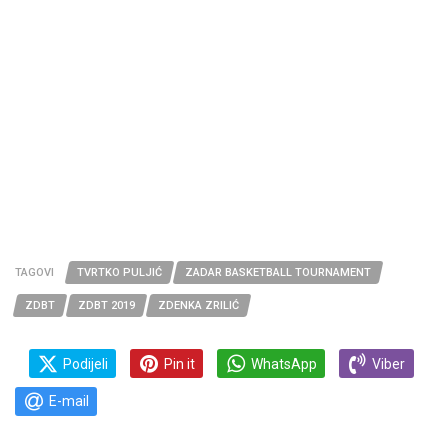
TAGOVI
TVRTKO PULJIĆ
ZADAR BASKETBALL TOURNAMENT
ZDBT
ZDBT 2019
ZDENKA ZRILIĆ
Podijeli
Pin it
WhatsApp
Viber
E-mail