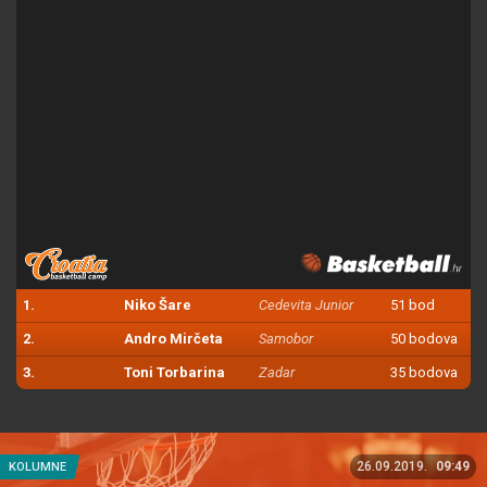
1.
Niko Šare
Cedevita Junior
51 bod
2.
Andro Mirčeta
Samobor
50 bodova
3.
Toni Torbarina
Zadar
35 bodova
26.09.2019.
09:49
KOLUMNE