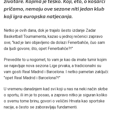
životare. Kojima je teško. Koji, eto, o košarci
pričamo, nemaju ove sezone niti jedan klub
koji igra europska natjecanja.
Netko je ovih dana, dok je trajalo šesto izdanje Zadar
Basketball Tournamenta, kazao u jednoj rečenici zapravo
sve; "kad je lani objavljeno da dolazi Fenerbahče, čuo sam
da ljudi govore; što, opet Fenerbahče?!"
Prevedite to u nogomet, to vam je kao da imate turnir kojim
se najavljuje nova sezona Lige prvaka, a tradicionalni su
vam gosti Real Madrid i Barcelona. I netko pametan zaključi:
"opet Real Madrid i Barcelona?!"
U vremenu današnjem kad svi koji u nas na neki način skrbe
o sportu, ili im je to posao, a zapravo nitko je siguran koliko
o svemu tome brinu, govori o veličini Hrvata kao sportske
nacije, a često se zaboravljaju fundamenti.