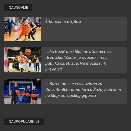
NAJNOVIJE
Šibenčanin u Splitu
Luka Božić uoči ključne utakmice za
Hrvatsku: "Zadar je dvosjekli mač,
publika osjeti sve. Ne možeš njih
prevariti"
Iz Barcelone se ekskluzivno za
Basketball.hr javio Jurica Žuža, Zadranin
na klupi europskog giganta
NAJPOPULARNIJE