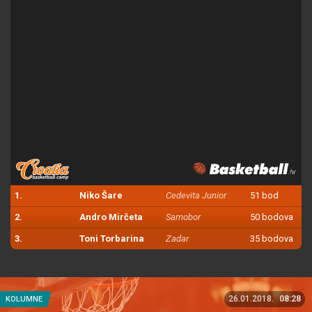
1.
Niko Šare
Cedevita Junior
51 bod
2.
Andro Mirčeta
Samobor
50 bodova
3.
Toni Torbarina
Zadar
35 bodova
26.01.2018.
08:28
KOLUMNE