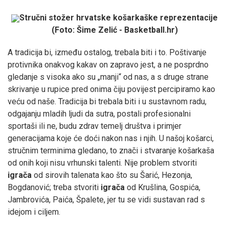
Stručni stožer hrvatske košarkaške reprezentacije
(Foto: Šime Zelić - Basketball.hr)
A tradicija bi, između ostalog, trebala biti i to. Poštivanje
protivnika onakvog kakav on zapravo jest, a ne posprdno
gledanje s visoka ako su „manji“ od nas, a s druge strane
skrivanje u rupice pred onima čiju povijest percipiramo kao
veću od naše. Tradicija bi trebala biti i u sustavnom radu,
odgajanju mladih ljudi da sutra, postali profesionalni
sportaši ili ne, budu zdrav temelj društva i primjer
generacijama koje će doći nakon nas i njih. U našoj košarci,
stručnim terminima gledano, to znači i stvaranje košarkaša
od onih koji nisu vrhunski talenti. Nije problem stvoriti
igrača
od sirovih talenata kao što su Šarić, Hezonja,
Bogdanović; treba stvoriti
igrača
od Krušlina, Gospića,
Jambrovića, Paića, Špalete, jer tu se vidi sustavan rad s
idejom i ciljem.