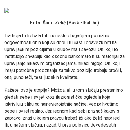
Foto: Šime Zelić (Basketball.hr)
Tradicija bi trebala biti i u nešto drugačijem poimanju
odgovornosti onih koji su dobili tu čast i obavezu biti na
upravljačkim pozicijama u klubovima i savezu. Oni koji te
institucije shvaćaju kao osobne bankomate nisu materijal za
upravljanje nikakvim organizacijama, nikad, nigdje. Oni koji
imaju potrebna predznanja za takve pozicije trebaju proći i,
onaj puno teži, test ljudskih kvaliteta.
Kažete, ovo je utopija? Možda, ali u tom slučaju prestanimo
gledati sebe i svijet kroz iluzionistička ogledala koja
iskrivljuju sliku na najnevjerojatnije načine, već prihvatimo
sebe i svijet realno. Jer, jednom kad sebi priznaš kakav si
zapravo, znaš u kojem pravcu trebaš ići ako želiš naprijed.
Ili, u našem slučaju, nazad. U prvu polovicu devedesetih