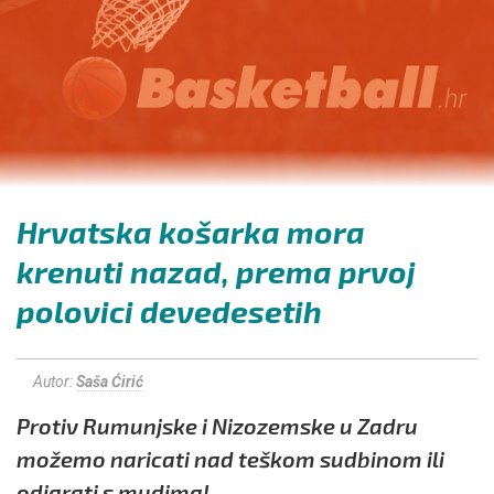
Hrvatska košarka mora
krenuti nazad, prema prvoj
polovici devedesetih
Autor:
Saša Ćirić
Protiv Rumunjske i Nizozemske u Zadru
možemo naricati nad teškom sudbinom ili
odigrati s mudima!