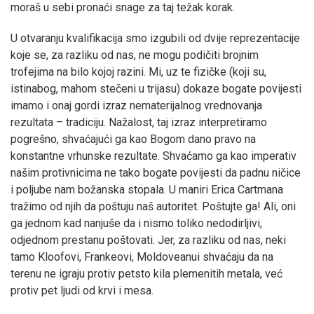
moraš u sebi pronaći snage za taj težak korak.
U otvaranju kvalifikacija smo izgubili od dvije reprezentacije
koje se, za razliku od nas, ne mogu podičiti brojnim
trofejima na bilo kojoj razini. Mi, uz te fizičke (koji su,
istinabog, mahom stečeni u trijasu) dokaze bogate povijesti
imamo i onaj gordi izraz nematerijalnog vrednovanja
rezultata – tradiciju. Nažalost, taj izraz interpretiramo
pogrešno, shvaćajući ga kao Bogom dano pravo na
konstantne vrhunske rezultate. Shvaćamo ga kao imperativ
našim protivnicima ne tako bogate povijesti da padnu ničice
i poljube nam božanska stopala. U maniri Erica Cartmana
tražimo od njih da poštuju naš autoritet. Poštujte ga! Ali, oni
ga jednom kad nanjuše da i nismo toliko nedodirljivi,
odjednom prestanu poštovati. Jer, za razliku od nas, neki
tamo Kloofovi, Frankeovi, Moldoveanui shvaćaju da na
terenu ne igraju protiv petsto kila plemenitih metala, već
protiv pet ljudi od krvi i mesa.