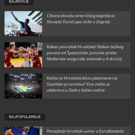
NAJNOVIJE
Cibona dovela američkog kapitalca:
Osvajač EuroCupa stiže u Zagreb
Kakav povratak Hrvatske! Nakon teškog
poraza od Španjolske juniorke preko
Mađarske osigurale ostanak u A diviziji
Koliko je Hrvatska blizu plasmana na
Svjetsko prvenstvo? Evo zašto je
utakmica u Zadru toliko važna
NAJPOPULARNIJE
Ponajbolji hrvatski junior s EuroBasketa