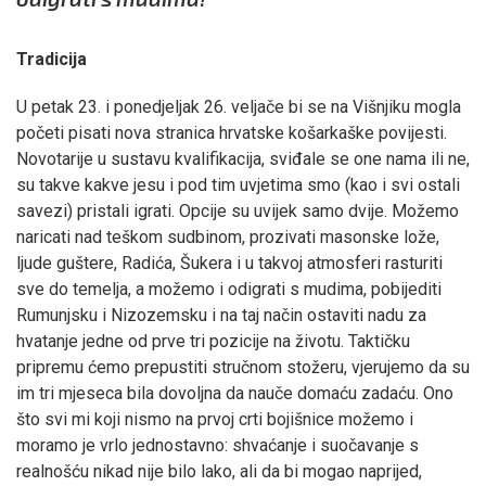
Tradicija
U petak 23. i ponedjeljak 26. veljače bi se na Višnjiku mogla
početi pisati nova stranica hrvatske košarkaške povijesti.
Novotarije u sustavu kvalifikacija, sviđale se one nama ili ne,
su takve kakve jesu i pod tim uvjetima smo (kao i svi ostali
savezi) pristali igrati. Opcije su uvijek samo dvije. Možemo
naricati nad teškom sudbinom, prozivati masonske lože,
ljude guštere, Radića, Šukera i u takvoj atmosferi rasturiti
sve do temelja, a možemo i odigrati s mudima, pobijediti
Rumunjsku i Nizozemsku i na taj način ostaviti nadu za
hvatanje jedne od prve tri pozicije na životu. Taktičku
pripremu ćemo prepustiti stručnom stožeru, vjerujemo da su
im tri mjeseca bila dovoljna da nauče domaću zadaću. Ono
što svi mi koji nismo na prvoj crti bojišnice možemo i
moramo je vrlo jednostavno: shvaćanje i suočavanje s
realnošću nikad nije bilo lako, ali da bi mogao naprijed,