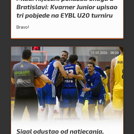
Bratislavi: Kvarner Junior upisao
tri pobjede na EYBL U20 turniru
Bravo!
11.03.2026.
00:20
Sigal odustao od natjecanja,