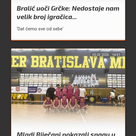
Bralić uoči Grčke: Nedostaje nam
velik broj igračica...
'Dat ćemo sve od sebe'
05.03.2026.
16:51
Mladi Riječani pokazali snagu u