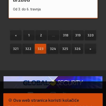
Od 3. do 6. travnja
«
1
2
...
318
319
320
321
322
323
324
325
326
»
🍪 Ova web stranica koristi kolačiće