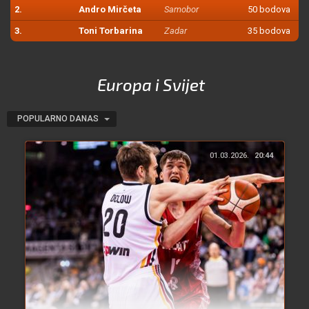
2.
Andro Mirčeta
Samobor
50 bodova
3.
Toni Torbarina
Zadar
35 bodova
Europa i Svijet
POPULARNO DANAS
01.03.2026.
20:44