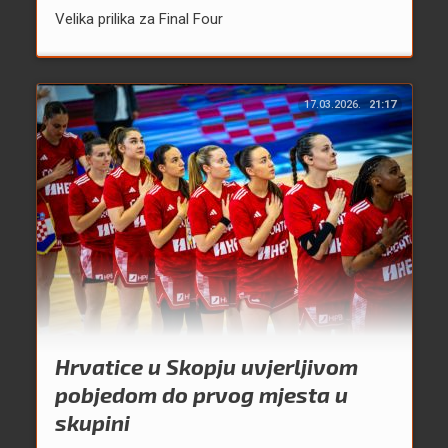
Velika prilika za Final Four
17.03.2026.
21:17
Hrvatice u Skopju uvjerljivom
pobjedom do prvog mjesta u
skupini