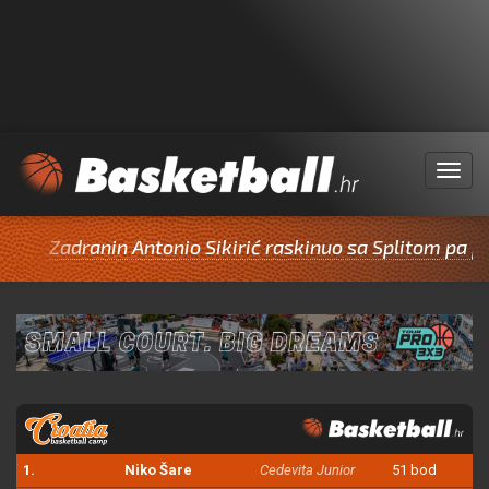
Menu
ranin Antonio Sikirić raskinuo sa Splitom pa potpisao z
1.
Niko Šare
Cedevita Junior
51 bod