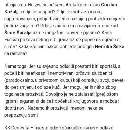
stanju uma.
Ne živi se od arije.
Ali, kako bi rekao
Gordan
Kožulj
, a gdje je tu sport? Gdje je motiv za igrom,
napredovanjem, pobjeđivanjem snažnijeg protivnika umjesto
pridruživanja mu? Gdje je simbioza s navijačima, ono kad
Šime Špralja
uzme megafon i povede pjesmu? Kada
Funcuti pozovu nekog od igrača da se popne na ogradu s
njima? Kada Splićani nakon pobjede podignu
Henrika Širka
na ramena?
Nema toga. Jer su svjesno odlučili prestati biti sportaši, a
počeli biti neefikasni i nemotivirani državni službenici
(paradoksalno, u privatnom klubu) koji odrađuju svoju devet-
do-pet smjenu i odlaze kući. Jer mogu, jer ih nitko zbog
toga neće prozivati. Dovoljno je ne zatalasati (pre)lošom
igrom i siguran si da ćeš dočekati kraj ugovora, a možda i
dobiti novi. Nećemo ih prozivati imenom, neka se
prepoznaju sami.
KK Cedevita – mjesto gdje košarkaške karijere odlaze