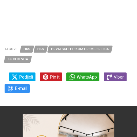
TAGOVI
HKS
HKS
HRVATSKI TELEKOM PREMIJER LIGA
KK CEDEVITA
Podijeli
Pin it
WhatsApp
Viber
E-mail