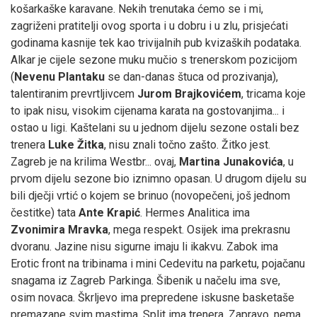
košarkaške karavane. Nekih trenutaka ćemo se i mi,
zagriženi pratitelji ovog sporta i u dobru i u zlu, prisjećati
godinama kasnije tek kao trivijalnih pub kvizaških podataka.
Alkar je cijele sezone muku mučio s trenerskom pozicijom
(
Nevenu Plantaku
se dan-danas štuca od prozivanja),
talentiranim prevrtljivcem
Jurom Brajkovićem
, tricama koje
to ipak nisu, visokim cijenama karata na gostovanjima... i
ostao u ligi. Kaštelani su u jednom dijelu sezone ostali bez
trenera
Luke Žitka
, nisu znali točno zašto. Žitko jest.
Zagreb je na krilima Westbr... ovaj,
Martina Junakovića
, u
prvom dijelu sezone bio iznimno opasan. U drugom dijelu su
bili dječji vrtić o kojem se brinuo (novopečeni, još jednom
čestitke) tata
Ante Krapić
. Hermes Analitica ima
Zvonimira Mravka
, mega respekt. Osijek ima prekrasnu
dvoranu. Jazine nisu sigurne imaju li ikakvu. Zabok ima
Erotic front na tribinama i mini Cedevitu na parketu, pojačanu
snagama iz Zagreb Parkinga. Šibenik u načelu ima sve,
osim novaca. Škrljevo ima prepredene iskusne basketaše
premazane svim mastima. Split ima trenera. Zapravo, nema.