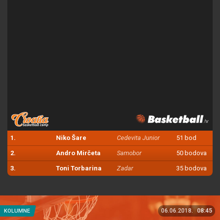
1.
Niko Šare
Cedevita Junior
51 bod
2.
Andro Mirčeta
Samobor
50 bodova
3.
Toni Torbarina
Zadar
35 bodova
06.06.2018.
08:45
KOLUMNE