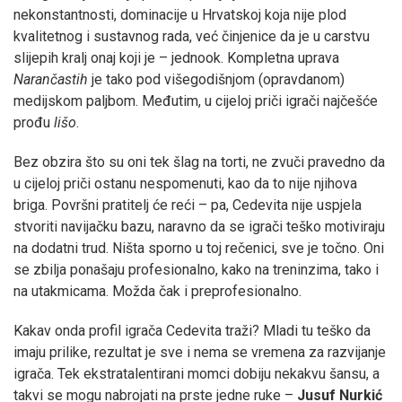
nekonstantnosti, dominacije u Hrvatskoj koja nije plod
kvalitetnog i sustavnog rada, već činjenice da je u carstvu
slijepih kralj onaj koji je – jednook. Kompletna uprava
Narančastih
je tako pod višegodišnjom (opravdanom)
medijskom paljbom. Međutim, u cijeloj priči igrači najčešće
prođu
lišo
.
Bez obzira što su oni tek šlag na torti, ne zvuči pravedno da
u cijeloj priči ostanu nespomenuti, kao da to nije njihova
briga. Površni pratitelj će reći – pa, Cedevita nije uspjela
stvoriti navijačku bazu, naravno da se igrači teško motiviraju
na dodatni trud. Ništa sporno u toj rečenici, sve je točno. Oni
se zbilja ponašaju profesionalno, kako na treninzima, tako i
na utakmicama. Možda čak i preprofesionalno.
Kakav onda profil igrača Cedevita traži? Mladi tu teško da
imaju prilike, rezultat je sve i nema se vremena za razvijanje
igrača. Tek ekstratalentirani momci dobiju nekakvu šansu, a
takvi se mogu nabrojati na prste jedne ruke –
Jusuf Nurkić