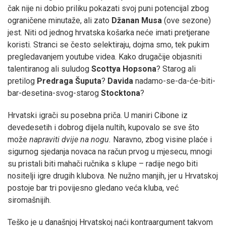
čak nije ni dobio priliku pokazati svoj puni potencijal zbog
ograničene minutaže, ali zato
Džanan Musa
(ove sezone)
jest. Niti od jednog hrvatska košarka neće imati pretjerane
koristi. Stranci se često selektiraju, dojma smo, tek pukim
pregledavanjem youtube videa. Kako drugačije objasniti
talentiranog ali suludog
Scottya Hopsona
? Starog ali
pretilog
Predraga Šuputa
?
Davida
nadamo-se-da-će-biti-
bar-desetina-svog-starog
Stocktona
?
Hrvatski igrači su posebna priča. U maniri Cibone iz
devedesetih i dobrog dijela nultih, kupovalo se sve što
može
napraviti dvije na nogu.
Naravno, zbog visine plaće i
sigurnog sjedanja novaca na račun prvog u mjesecu, mnogi
su pristali biti mahači ručnika s klupe – radije nego biti
nositelji igre drugih klubova. Ne nužno manjih, jer u Hrvatskoj
postoje bar tri povijesno gledano veća kluba, već
siromašnijih.
Teško je u današnjoj Hrvatskoj naći kontraargument takvom