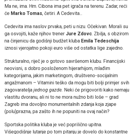
Ma ne, ima. Hm. Cibona ima pet igrača na terenu. Zadar, reći
će
Marko Tomas
, četiri. A Cedevita...
Cedevita ima naslov prvaka, peti u nizu. Očekivan. Morali su
ga osvojiti, kaže njihov trener
Jure Zdovc
. Zbilja, s obzirom
na činjenicu da godišnji budžet kluba
Emila Tedeschija
iznosi vjerojatno pokoji euro više od ostatka lige zajedno.
Strukturalno, riječ je o gotovo savršenom klubu. Financijski
neovisni, s dobro posloženom hijerarhijom, mlađim
kategorijama, jakim marketingom, društveno-socijalnim
angažmanom – Vitamini teško da mogu biti bolji primjer svih
zagovaratelja
jednog gazde.
Neki će prigovoriti kako nemaju
vlastitu dvoranu, ali ni to ne mora nužno biti loše – grad
Zagreb ima dovoljno monumentalnih zdanja koja zjape
(polu)prazna, pa zašto ih ne popuniti na ovaj način?
Sportska politika kluba je već poprilično upitna.
Višegodišnje lutanje po tom pitanju je dovelo do konstantne