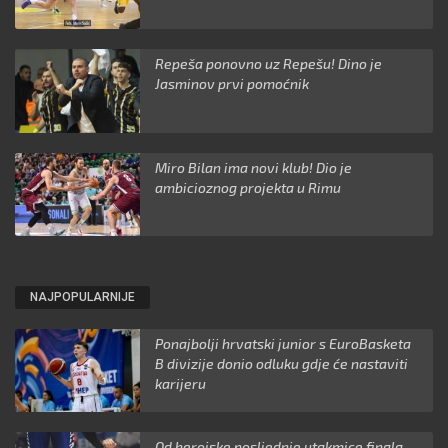
Repeša ponovno uz Repešu! Dino je
Jasminov prvi pomoćnik
Miro Bilan ima novi klub! Dio je
ambicioznog projekta u Rimu
NAJPOPULARNIJE
Ponajbolji hrvatski junior s EuroBasketa
B divizije donio odluku gdje će nastaviti
karijeru
Od herojske posljednje utakmice finala