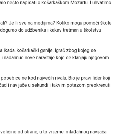
ljalo nešto napisati o košarkaškom Mozartu. I uhvatimo
ali? Je li sve na medijima? Koliko mogu pomoći škole
 dogurao do udžbenika i kakav tretman u školstvu
a ikada, košarkaški genije, igrač zbog kojeg se
ali i nadahnuo nove naraštaje koje se klanjaju njegovom
posebice ne kod najvećih rivala. Bio je pravi lider koji
mčad i navijače u sekundi i takvim potezom preokrenuti
veličine od strane, u to vrijeme, mlađahnog navijača