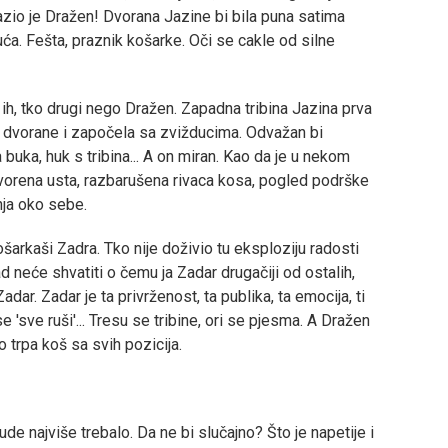
lazio je Dražen! Dvorana Jazine bi bila puna satima
uća. Fešta, praznik košarke. Oči se cakle od silne
 ih, tko drugi nego Dražen. Zapadna tribina Jazina prva
e dvorane i započela sa zvižducima. Odvažan bi
 buka, huk s tribina... A on miran. Kao da je u nekom
tvorena usta, razbarušena rivaca kosa, pogled podrške
nja oko sebe.
ošarkaši Zadra. Tko nije doživio tu eksploziju radosti
ad neće shvatiti o čemu ja Zadar drugačiji od ostalih,
Zadar. Zadar je ta privrženost, ta publika, ta emocija, ti
se 'sve ruši'... Tresu se tribine, ori se pjesma. A Dražen
o trpa koš sa svih pozicija.
de najviše trebalo. Da ne bi slučajno? Što je napetije i