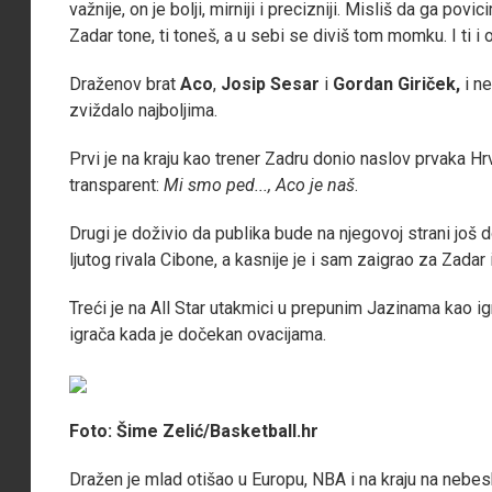
važnije, on je bolji, mirniji i precizniji. Misliš da ga po
Zadar tone, ti toneš, a u sebi se diviš tom momku. I ti i
Draženov brat
Aco
,
Josip Sesar
i
Gordan Giriček,
i n
zviždalo najboljima.
Prvi je na kraju kao trener Zadru donio naslov prvaka H
transparent:
Mi smo ped..., Aco je naš
.
Drugi je doživio da publika bude na njegovoj strani još
ljutog rivala Cibone, a kasnije je i sam zaigrao za Zada
Treći je na All Star utakmici u prepunim Jazinama kao i
igrača kada je dočekan ovacijama.
Foto: Šime Zelić/Basketball.hr
Dražen je mlad otišao u Europu, NBA i na kraju na nebes