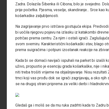
Zadra. Dolazila Šibenka ili Cibona, bilo je svejedno. Do
prije početka. Pjesma, veselje, skandiranje... Srce kao k
košarkaške zaljubljenosti.
Na zagrijavanje prvo istrčava gostujuća ekipa. Predvodi
bi uočila njegovu pojavu na izlasku iz katakombi drevn
potrčao prema centru. Za njim i ostali igrači. Zaglušujuća
svom svemiru. Karakteristični košarkaški stav, blago o
prema suigračima i potpuni izostanak reakcije na zbiva
Kada bi se domaći navijači ispuhali na parket bi izašli k
uživo, propustio je esenciju grada košarkaške, nije i nik
niti treba trošiti vrijeme na objašnjavanje. Nisu rezultati 
trnci koji vas prođu dok se igrači zagrijavaju, a oko njih 
se na drugoj strani priprema za veliki derbi i hladnokrvn
Gledaš ga i moliš se da mu ruka zadrhti kada to Zadru bu