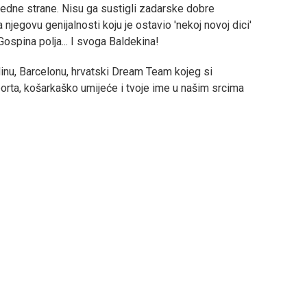
s jedne strane. Nisu ga sustigli zadarske dobre
 njegovu genijalnosti koju je ostavio 'nekoj novoj dici'
 Gospina polja... I svoga Baldekina!
dinu, Barcelonu, hrvatski Dream Team kojeg si
porta, košarkaško umijeće i tvoje ime u našim srcima