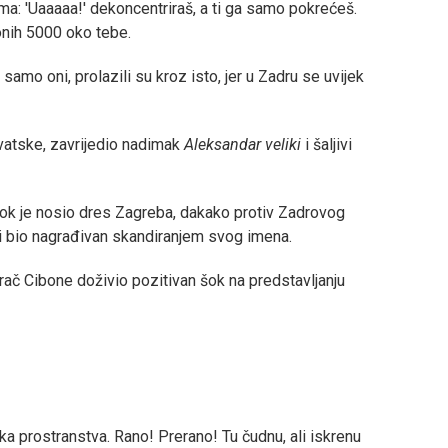
vicima: 'Uaaaaa!' dekoncentriraš, a ti ga samo pokrećeš.
 onih 5000 oko tebe.
e samo oni,
prolazili su kroz isto, jer u Zadru se uvijek
rvatske, zavrijedio nadimak
Aleksandar veliki
i šaljivi
 dok je nosio dres Zagreba, dakako protiv Zadrovog
r i bio nagrađivan skandiranjem svog imena.
grač Cibone doživio pozitivan šok na predstavljanju
ka prostranstva. Rano! Prerano! Tu čudnu, ali iskrenu