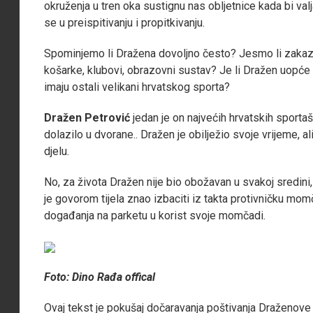
okruženja u tren oka sustignu nas obljetnice kada bi va
se u preispitivanju i propitkivanju.
Spominjemo li Dražena dovoljno često? Jesmo li zakaz
košarke, klubovi, obrazovni sustav? Je li Dražen uopće
imaju ostali velikani hrvatskog sporta?
Dražen Petrović
jedan je on najvećih hrvatskih sportaš
dolazilo u dvorane.. Dražen je obilježio svoje vrijeme, 
djelu.
No, za života Dražen nije bio obožavan u svakoj sredini, 
je govorom tijela znao izbaciti iz takta protivničku mo
događanja na parketu u korist svoje momčadi.
Foto: Dino Rađa offical
Ovaj tekst je pokušaj dočaravanja poštivanja Draženove 