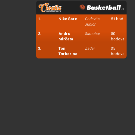
1.
Niko Šare
Cedevita
51 bod
Junior
2.
Andro
Samobor
50
Mirčeta
bodova
3.
Toni
Zadar
35
Torbarina
bodova