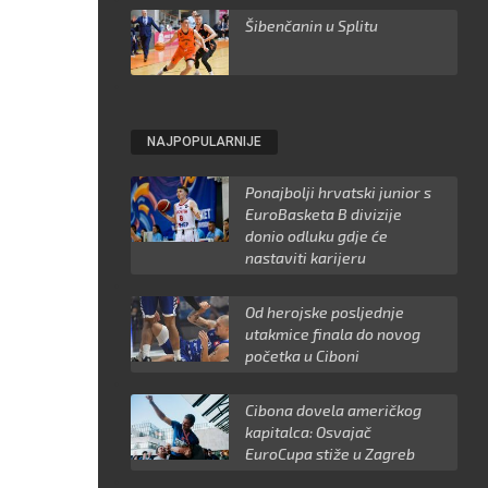
Šibenčanin u Splitu
NAJPOPULARNIJE
Ponajbolji hrvatski junior s
EuroBasketa B divizije
donio odluku gdje će
nastaviti karijeru
Od herojske posljednje
utakmice finala do novog
početka u Ciboni
Cibona dovela američkog
kapitalca: Osvajač
EuroCupa stiže u Zagreb