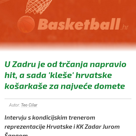
U Zadru je od trčanja napravio
hit, a sada 'kleše' hrvatske
košarkaše za najveće domete
Autor:
Teo Cilar
Intervju s kondicijskim trenerom
reprezentacije Hrvatske i KK Zadar Jurom
Šangom