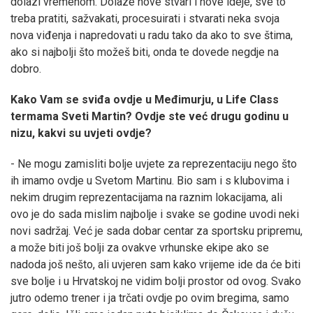
dolazi vremenom. Dolaze nove stvari i nove ideje, sve to
treba pratiti, sažvakati, procesuirati i stvarati neka svoja
nova viđenja i napredovati u radu tako da ako to sve štima,
ako si najbolji što možeš biti, onda te dovede negdje na
dobro.
Kako Vam se sviđa ovdje u Međimurju, u Life Class
termama Sveti Martin? Ovdje ste već drugu godinu u
nizu, kakvi su uvjeti ovdje?
- Ne mogu zamisliti bolje uvjete za reprezentaciju nego što
ih imamo ovdje u Svetom Martinu. Bio sam i s klubovima i
nekim drugim reprezentacijama na raznim lokacijama, ali
ovo je do sada mislim najbolje i svake se godine uvodi neki
novi sadržaj. Već je sada dobar centar za sportsku pripremu,
a može biti još bolji za ovakve vrhunske ekipe ako se
nadoda još nešto, ali uvjeren sam kako vrijeme ide da će biti
sve bolje i u Hrvatskoj ne vidim bolji prostor od ovog. Svako
jutro odemo trener i ja trčati ovdje po ovim bregima, samo