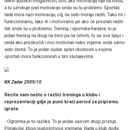
nekih ljudskih mogućnosti, boli, ako motivacija nije na nivou,
a to uzrokuje pad motivacije onda su tu problemi. Sportaš
tada mora naći motivaciju, cilj, na sebi moraju raditi. Tako mi i
funkcioniramo, tako ih i motiviramo jer ako će prestati raditi
tek onda su u problemu. Trening i sportska karijera, to je
jedan trening na drugi na treći pa na četvrti, to se sve lijepi i
onda ako preskočiš i nisi motiviran neko vrijeme onda samo
sebi štetiš. To je jedan čudan splet okolnosti u kojima
sportaš mora funkcionirati u tim slučajevima.
KK Zadar 2009/10
Recite nam nešto o razlici treninga u klubu i
reprezentaciji gdje je puno kraći period za pripremu
igrača.
- Ogromna je to razlika. To je jedan sasvim drugi pristup.
Ponajviše zbog raspoloživog vremena. Kada u klub dođe