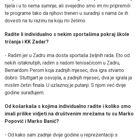
tijela i u to nema sumnje, ali svejedno smo im mi pripremili
te programe tako da njihovi treneri u suradnji s nama će ih
dovesti na tu razinu na koju mi želimo.
Radite li individualno s nekim sportašima pokraj škole
trčanja i KK Zadar?
- Radim jer u Zadru ima dosta sportaša željnih rada. Eto od
nekih istaknutijih, radim s našom tenisačicom u Zadru,
Bernardom Perom koja zadnjih mjesec, dva igra stvarno
dobro. Stuttgart je osvojila, a zadnjih mjesec, dva je igrala ja
mislim četiri finala. U uzlaznoj je putanji. S njom već dvije
godine surađujem.
Od košarkaša s kojima individualno radite i koliko smo
imali prilike vidjeti na društvenim mrežama tu su Marko
Popović i Marko Banić?
- Od kako sam zadnje dvije godine u reprezentaciji s