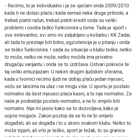
- Recimo, to je individualno i ja se sjećam onda 2009/2010
kada ti ne dolazi plaća i kada nemaš neke druge prihode, a
trebaš platiti račun, trebaš platiti kredit onda su veliki
problemi i osoba teško funkcionira u tome. Tada je sport i
sve irelevantno, svi smo mi zaljubljeni u košarku i KK Zadar,
ali tada to prestaje biti bitno, egzistencija je u pitanju i onda
se teško funkcionira. I sada su situacije u klubu teške, netko
to može, netko ne može, netko možda ima privatno
drugačiju varijantu i onda se to izdržava. Ustvari pokreće te
taj veliki entuzijazam. U nekim drugim ljudskim sferama,
kada u tvornici recimo ljudi ne dobiju plaću jedan mjesec,
vežu se lancima na ulaz i ne mogu više. U sportu je postalo
normalno da šest mjeseci plaća kasni, a to nije normalno. Za
naše je podneblje postalo normalno, a ne bi smjelo biti
normalno. Nije mi jasno kako se to dozvoljava, kako je
uopće moguće. Zakon postoji da se to ne bi smjelo
događati, ali se događa i to u skoro svakom klubu. Netko to
može trpjeti, ali vrlo je teško, sport je težak, to su granice