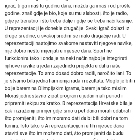
igrač, ti ga imaš tu godinu dana, možda ga imaš i od prošle
godine, znaš gdje je bio, koje su mu slabosti, što je radio,
gdje je trenutno i što treba dalje i gdje se treba naći kasnije.
U reprezentaciji je donekle drugačije. Svaki igrač dolazi iz
druge sredine, u svakoj sredini se malo drugačije radi. U
reprezentaciji nastojimo svakome nastaviti njegove navike,
nije dobro nešto mijenjati u mjesec dana. Sport ne
funkcionira tako i onda je na neki način najbolje integrirati
njihove navike u jedan zajednički projekta u duhu naše
reprezentacije. To smo dosad dobro radili, naročito lani. To
je stvarno bila jedna harmonija rada i rezultata. Moglo je biti i
bolje barem na Olimpijskim igrama, barem ja tako mislim.
Moraš jednostavno zipat program u jedan mali period i
pripremiti ekipu za kratko. B reprezentacija Hrvatske bila je
čak i izraženiji primjer gdje smo u pet dana morali odabrati
što promijeniti, što im moramo dati da bi bili dobri na tom
turniru. Isto tako s A reprezentacijom u tih mjesec dana
staviti sve što im možemo dati, što promijeniti da budu