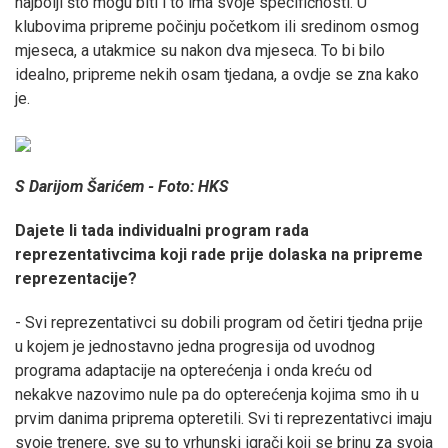
najbolji što mogu biti i to ima svoje specifičnosti. U
klubovima pripreme počinju početkom ili sredinom osmog
mjeseca, a utakmice su nakon dva mjeseca. To bi bilo
idealno, pripreme nekih osam tjedana, a ovdje se zna kako
je.
S Darijom Šarićem - Foto: HKS
Dajete li tada individualni program rada
reprezentativcima koji rade prije dolaska na pripreme
reprezentacije?
- Svi reprezentativci su dobili program od četiri tjedna prije
u kojem je jednostavno jedna progresija od uvodnog
programa adaptacije na opterećenja i onda kreću od
nekakve nazovimo nule pa do opterećenja kojima smo ih u
prvim danima priprema opteretili. Svi ti reprezentativci imaju
svoje trenere, sve su to vrhunski igrači koji se brinu za svoja