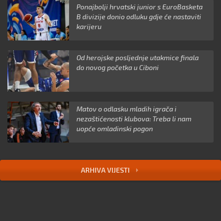
Ponajbolji hrvatski junior s EuroBasketa
B divizije donio odluku gdje će nastaviti
karijeru
Od herojske posljednje utakmice finala
do novog početka u Ciboni
Matov o odlasku mladih igrača i
nezaštićenosti klubova: Treba li nam
uopće omladinski pogon
ARHIVA VIJESTI