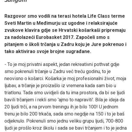
Razgovor smo vodili na terasi hotela Life Class terme
Sveti Martin u Međimurju uz ugodne i relaksirajuće
zvukove klavira gdje se Hrvatski košarkaši pripremaju
za nadolazeći Eurobasket 2017. Započeli smo s
pitanjem o školi trčanja u Zadru koju je Jure pokrenuo i
tako aktivirao svoje brojne sugrađane.
- To je moj privatni aspekt, jedan rekreativni pothvat gdje
smo pokrenuli trčanje u Zadru već treću godinu, to je
neovisno o košarci. Košarka je moj profesionalni život, moja
ljubav, a trčanje je proizašlo iz vremena kada sam bio u
triatlonu. Tada smo uvidjeli da tu ima prostora, da bi se ljudi
bavili trčanjem i rekli smo 'ajmo to napraviti'. Bila je ideja da
20 ljudi trči, a na prvom treningu ih je bilo 100! U jednom
trenu je bilo 200 trkača, sada smo negdje na 150 i to je baš
odjeknulo. Pokrenuli smo jednu veliku grupu ljudi, 700-800
ljudi je prošlo kroz školu i sada se bavi trčanjem i to je jedna