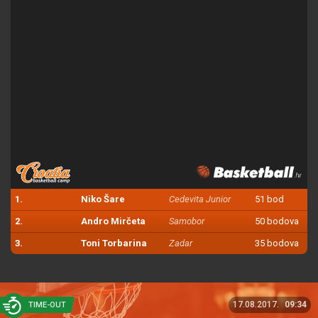
1.
Niko Šare
Cedevita Junior
51 bod
2.
Andro Mirčeta
Samobor
50 bodova
3.
Toni Torbarina
Zadar
35 bodova
17.08.2017.
09:34
TIME-OUT