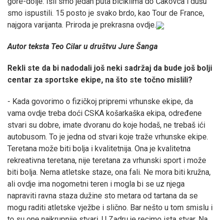
gore-dolje. Išli smo jedan puta biciklima do Čakovca i dušu
smo ispustili. 15 posto je svako brdo, kao Tour de France,
najgora varijanta. Priroda je prekrasna ovdje.
Autor teksta Teo Cilar u društvu Jure Šanga
Rekli ste da bi nadodali još neki sadržaj da bude još bolji
centar za sportske ekipe, na što ste točno mislili?
- Kada govorimo o fizičkoj pripremi vrhunske ekipe, da
vama ovdje treba doći CSKA košarkaška ekipa, određene
stvari su dobre, imate dvoranu do koje hodaš, ne trebaš ići
autobusom. To je jedna od stvari koje traže vrhunske ekipe.
Teretana može biti bolja i kvalitetnija. Ona je kvalitetna
rekreativna teretana, nije teretana za vrhunski sport i može
biti bolja. Nema atletske staze, ona fali. Ne mora biti kružna,
ali ovdje ima nogometni teren i mogla bi se uz njega
napraviti ravna staza dužine sto metara od tartana da se
mogu raditi atletske vježbe i slično. Bar nešto u tom smislu i
to su one najkrupnije stvari. U Zadru je recimo ista stvar. Na