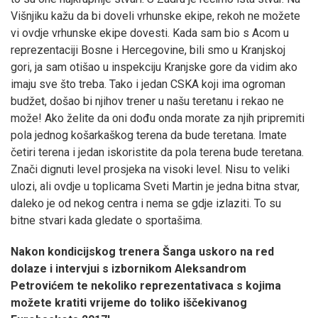
Višnjiku kažu da bi doveli vrhunske ekipe, rekoh ne možete
vi ovdje vrhunske ekipe dovesti. Kada sam bio s Acom u
reprezentaciji Bosne i Hercegovine, bili smo u Kranjskoj
gori, ja sam otišao u inspekciju Kranjske gore da vidim ako
imaju sve što treba. Tako i jedan CSKA koji ima ogroman
budžet, došao bi njihov trener u našu teretanu i rekao ne
može! Ako želite da oni dođu onda morate za njih pripremiti
pola jednog košarkaškog terena da bude teretana. Imate
četiri terena i jedan iskoristite da pola terena bude teretana.
Znači dignuti level prosjeka na visoki level. Nisu to veliki
ulozi, ali ovdje u toplicama Sveti Martin je jedna bitna stvar,
daleko je od nekog centra i nema se gdje izlaziti. To su
bitne stvari kada gledate o sportašima.
Nakon kondicijskog trenera Šanga uskoro na red
dolaze i intervjui s izbornikom Aleksandrom
Petrovićem te nekoliko reprezentativaca s kojima
možete kratiti vrijeme do toliko iščekivanog