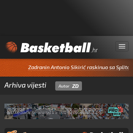
Menu
Zadranin Antonio Sikirić raskinuo sa Splitom pa
Arhiva vijesti
ZD
Autor