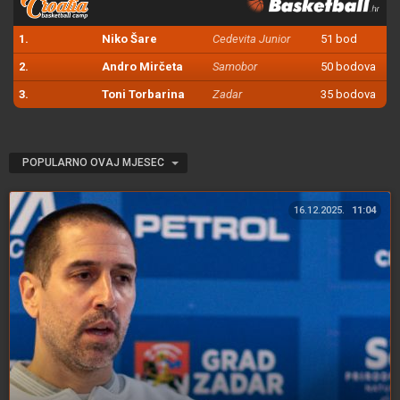
1.
Niko Šare
Cedevita Junior
51 bod
2.
Andro Mirčeta
Samobor
50 bodova
3.
Toni Torbarina
Zadar
35 bodova
POPULARNO OVAJ MJESEC
16.12.2025.
11:04