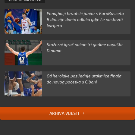
Ponajbolji hrvatski junior s EuroBasketa
B divizije donio odluku gdje će nastaviti
karijeru
Stožerni igrač nakon tri godine napušta
Dinamo
Od herojske posljednje utakmice finala
do novog početka u Ciboni
ARHIVA VIJESTI