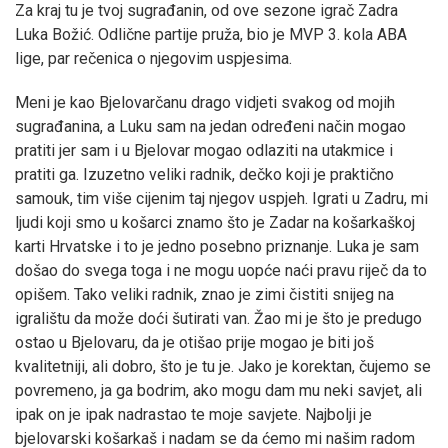
Za kraj tu je tvoj sugrađanin, od ove sezone igrač Zadra
Luka Božić. Odlične partije pruža, bio je MVP 3. kola ABA
lige, par rečenica o njegovim uspjesima.
Meni je kao Bjelovarčanu drago vidjeti svakog od mojih
sugrađanina, a Luku sam na jedan određeni način mogao
pratiti jer sam i u Bjelovar mogao odlaziti na utakmice i
pratiti ga. Izuzetno veliki radnik, dečko koji je praktično
samouk, tim više cijenim taj njegov uspjeh. Igrati u Zadru, mi
ljudi koji smo u košarci znamo što je Zadar na košarkaškoj
karti Hrvatske i to je jedno posebno priznanje. Luka je sam
došao do svega toga i ne mogu uopće naći pravu riječ da to
opišem. Tako veliki radnik, znao je zimi čistiti snijeg na
igralištu da može doći šutirati van. Žao mi je što je predugo
ostao u Bjelovaru, da je otišao prije mogao je biti još
kvalitetniji, ali dobro, što je tu je. Jako je korektan, čujemo se
povremeno, ja ga bodrim, ako mogu dam mu neki savjet, ali
ipak on je ipak nadrastao te moje savjete. Najbolji je
bjelovarski košarkaš i nadam se da ćemo mi našim radom