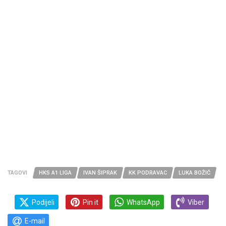
TAGOVI
HKS A1 LIGA
IVAN ŠIPRAK
KK PODRAVAC
LUKA BOŽIĆ
Podijeli
Pin it
WhatsApp
Viber
E-mail