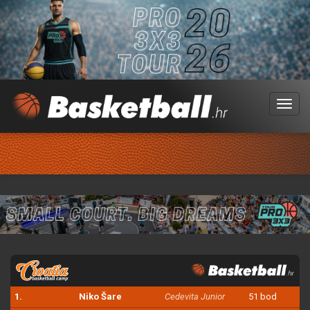
Menu
1.
Niko Šare
Cedevita Junior
51 bod