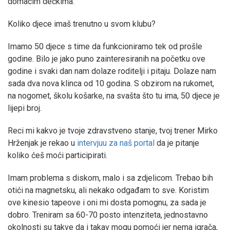
domaćim dečkima.
Koliko djece imaš trenutno u svom klubu?
Imamo 50 djece s time da funkcioniramo tek od prošle
godine. Bilo je jako puno zainteresiranih na početku ove
godine i svaki dan nam dolaze roditelji i pitaju. Dolaze nam
sada dva nova klinca od 10 godina. S obzirom na rukomet,
na nogomet, školu košarke, na svašta što tu ima, 50 djece je
lijepi broj.
Reci mi kakvo je tvoje zdravstveno stanje, tvoj trener Mirko
Hrženjak je rekao u
intervjuu za naš portal
da je pitanje
koliko ćeš moći participirati.
Imam problema s diskom, malo i sa zdjelicom. Trebao bih
otići na magnetsku, ali nekako odgađam to sve. Koristim
ove kinesio tapeove i oni mi dosta pomognu, za sada je
dobro. Treniram sa 60-70 posto intenziteta, jednostavno
okolnosti su takve da i takav mogu pomoći jer nema igrača,