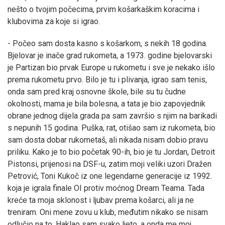
nešto o tvojim počecima, prvim košarkaškim koracima i
klubovima za koje si igrao.
- Počeo sam dosta kasno s košarkom, s nekih 18 godina.
Bjelovar je inače grad rukometa, a 1973. godine bjelovarski
je Partizan bio prvak Europe u rukometu i sve je nekako išlo
prema rukometu prvo. Bilo je tu i plivanja, igrao sam tenis,
onda sam pred kraj osnovne škole, bile su tu čudne
okolnosti, mama je bila bolesna, a tata je bio zapovjednik
obrane jednog dijela grada pa sam završio s njim na barikadi
s nepunih 15 godina. Puška, rat, otišao sam iz rukometa, bio
sam dosta dobar rukometaš, ali nikada nisam dobio pravu
priliku. Kako je to bio početak 90-ih, bio je tu Jordan, Detroit
Pistonsi, prijenosi na DSF-u, zatim moji veliki uzori Dražen
Petrović, Toni Kukoč iz one legendarne generacije iz 1992.
koja je igrala finale OI protiv moćnog Dream Teama. Tada
kreće ta moja sklonost i ljubav prema košarci, ali ja ne
treniram. Oni mene zovu u klub, međutim nikako se nisam
odlučio na to. Haklao sam svako ljeto, a onda me moj