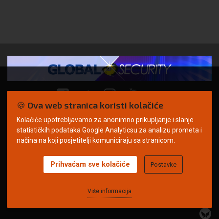
🍪 Ova web stranica koristi kolačiće
Kolačiće upotrebljavamo za anonimno prikupljanje i slanje
© Copyright 2026. | ARILEO
statističkih podataka Google Analyticsu za analizu prometa i
načina na koji posjetitelji komuniciraju sa stranicom.
Prihvaćam sve kolačiće
Postavke
Uvjeti korištenja
Politika privatnosti
Impressum
Oglašavanje
Kontakt
Više informacija