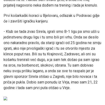
prijatelj nagovorio neka dođem na trening i tada je krenulo.
Prvi košarkaški koraci u Bjelovaru, odlazak u Podravac gdje
će i završiti igračku karijeru.
- Klub se tada zvao Sirela, igrali smo B-1 ligu pa smo ušli u
jedinstvenu drugu ligu i tu smo bili pri vrhu. Onda se desilo
ono nakaradno pravilo, da stariji igrači od 25 godina ne smiju
igrati, ako nije prvoligaški igrač i tu se otvorilo mjesto za
klince poput nas. Bili su tu Krajinović, Zadravec, ali oni su
košarku trenirali već dugo, a ja sam tek došao pa sam igrao
na srce, na borbenost, skokovi, obrana. Tu sam dobivao
neku svoju priliku lagano, a onda se sve to raspalo jer je
glavni sponzor Sirela otišao u Zagreb, nije bilo novaca i ta
priča je pukla. Dobio sam ponudu iz Virja, imao sam 21, 22
godine i tada sam prvi puta otišao u Virje.