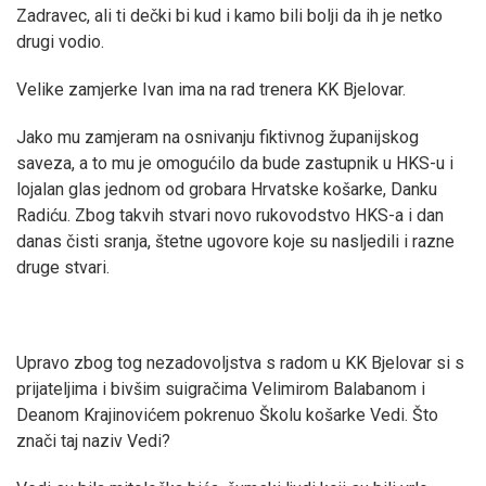
Zadravec, ali ti dečki bi kud i kamo bili bolji da ih je netko
drugi vodio.
Velike zamjerke Ivan ima na rad trenera KK Bjelovar.
Jako mu zamjeram na osnivanju fiktivnog županijskog
saveza, a to mu je omogućilo da bude zastupnik u HKS-u i
lojalan glas jednom od grobara Hrvatske košarke, Danku
Radiću. Zbog takvih stvari novo rukovodstvo HKS-a i dan
danas čisti sranja, štetne ugovore koje su nasljedili i razne
druge stvari.
Upravo zbog tog nezadovoljstva s radom u KK Bjelovar si s
prijateljima i bivšim suigračima Velimirom Balabanom i
Deanom Krajinovićem pokrenuo Školu košarke Vedi. Što
znači taj naziv Vedi?