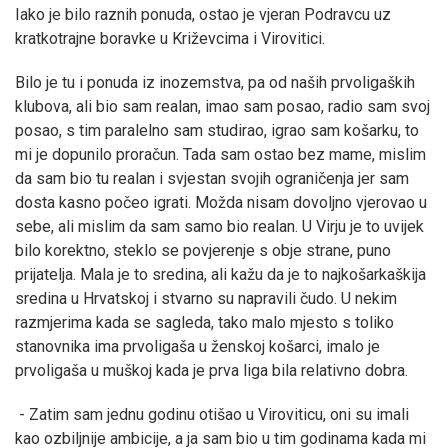
Iako je bilo raznih ponuda, ostao je vjeran Podravcu uz
kratkotrajne boravke u Križevcima i Virovitici.
Bilo je tu i ponuda iz inozemstva, pa od naših prvoligaških
klubova, ali bio sam realan, imao sam posao, radio sam svoj
posao, s tim paralelno sam studirao, igrao sam košarku, to
mi je dopunilo proračun. Tada sam ostao bez mame, mislim
da sam bio tu realan i svjestan svojih ograničenja jer sam
dosta kasno počeo igrati. Možda nisam dovoljno vjerovao u
sebe, ali mislim da sam samo bio realan. U Virju je to uvijek
bilo korektno, steklo se povjerenje s obje strane, puno
prijatelja. Mala je to sredina, ali kažu da je to najkošarkaškija
sredina u Hrvatskoj i stvarno su napravili čudo. U nekim
razmjerima kada se sagleda, tako malo mjesto s toliko
stanovnika ima prvoligaša u ženskoj košarci, imalo je
prvoligaša u muškoj kada je prva liga bila relativno dobra.
- Zatim sam jednu godinu otišao u Viroviticu, oni su imali
kao ozbiljnije ambicije, a ja sam bio u tim godinama kada mi