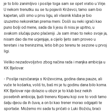
je to bilo zanimljivo i poslije toga sam se opet vratio u Virje.
U nekom trenutku su se tu pojavili Križevci, tamo sam bio
kapetan, ušli smo u prvu ligu, ali vlasnik kluba je bio
izuzetno nekorektan prema meni. Došli su neki igrači kao
puno bolji od mene, sada da li jesu ili nisu je upitno, u
svakom slučaju puno plaćeniji. Ja sam imao to neko svoje ja,
nisam dao da me ucjenjuje, a cijelo ljeto sam proveo u
teretani i na treninzima, letio bih po terenu te sezone u prvoj
ligi.
Veliko nezadovoljstvo zbog načina rada i manjka ambicija u
KK Bjelovar.
- Poslije razočaranja s Križevcima, godina dana pauze, ali
vuče te košarka, voliš to, baš mi je tu godinu dana bilo koma.
KK Bjelovar nije dolazio u obzir je to klub bez nekih
posebnih ambicija, ljudi treneru Krpanu koji sve to vodi tamo
šalju djecu da ih čuva, a on bi kao trener morao odgajati te
sportaše. Možemo mi sada tu pričati o Luki Božiću, braći