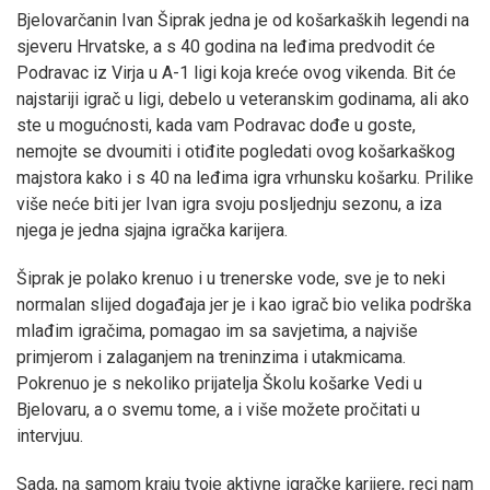
Bjelovarčanin Ivan Šiprak jedna je od košarkaških legendi na
sjeveru Hrvatske, a s 40 godina na leđima predvodit će
Podravac iz Virja u A-1 ligi koja kreće ovog vikenda. Bit će
najstariji igrač u ligi, debelo u veteranskim godinama, ali ako
ste u mogućnosti, kada vam Podravac dođe u goste,
nemojte se dvoumiti i otiđite pogledati ovog košarkaškog
majstora kako i s 40 na leđima igra vrhunsku košarku. Prilike
više neće biti jer Ivan igra svoju posljednju sezonu, a iza
njega je jedna sjajna igračka karijera.
Šiprak je polako krenuo i u trenerske vode, sve je to neki
normalan slijed događaja jer je i kao igrač bio velika podrška
mlađim igračima, pomagao im sa savjetima, a najviše
primjerom i zalaganjem na treninzima i utakmicama.
Pokrenuo je s nekoliko prijatelja Školu košarke Vedi u
Bjelovaru, a o svemu tome, a i više možete pročitati u
intervjuu.
Sada, na samom kraju tvoje aktivne igračke karijere, reci nam