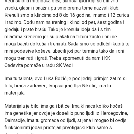
Vedi su bila mitološka bića, šumski ljudi koji su bili vrlo
visoki, glasni i snažni, pa smo prema tome nazvali klub.
Krenuli smo s klincima od 8 do 16 godina, imamo i 12 curica
i radimo. Dođu nam na trening i klinci od pet, šest godina i
gledaju i prate braću. Tako je krenula ideja da i s tim
mlađima krenemo jer su plakali na tribini zašto i oni ne
mogu baciti do koša i trenirati. Sada smo se odlučili kupiti te
mini podesive koševe, ubacili još par termina tako da i oni
mogu trenirati i igrati. Treba spomenuti da nam i KK
Cedevita pomaže u radu ŠK Vedi.
Ima tu talenta, evo Luka Božić je posljednji primjer, zatim si
ti tu, braća Zadravec, tvoj suigrač Ilija Nikolić, ima tu
materijala.
Materijala je bilo, ima ga i bit će. Ima klinaca koliko hoćeš,
ima genetike jer ovdje je doselilo puno ljudi iz Hercegovine,
Dalmacije, ima tu gromada od ljudi, stijena i mogao bi ovdje
funkcionirati jedan pristojan prvoligaški klub samo s