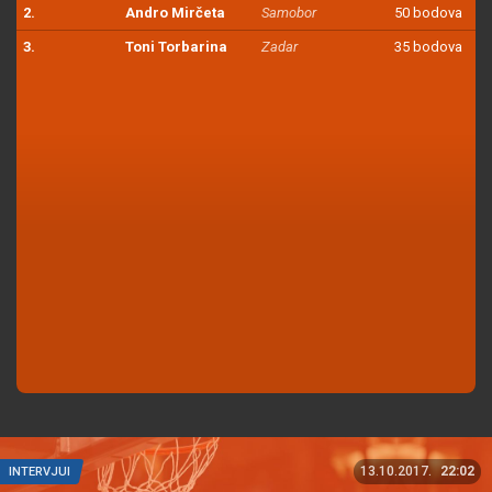
2.
Andro Mirčeta
Samobor
50 bodova
3.
Toni Torbarina
Zadar
35 bodova
13.10.2017.
22:02
INTERVJUI