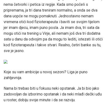
nema četvorki i petica iz regije. Kada smo počeli s
pripremama, ja tri dana treniram normalno, a onda se dva
dana uopće ne mogu pomaknuti. Jednostavno nemam
vremena otići kod fizioterapeuta i baviti se svojim tijelom
jer imam djecu, imam puno posla. Ja imam dva, tri sata da
mogu otići na trening u Virje, ali nemam još dva tri dodatna
sata u danu da odvojim pa da mogu to lediti, istezati ili otići
kod fizioterapeuta i takve stvari. Realno, četiri banke su tu,
sve je jasno.
Koje su vam ambicije u novoj sezoni? Liga je puno
zahtjevnija.
Nama bi trebao biti u fokusu neki opstanak. Ja bi bio jako
zadovoljan da izborimo opstanak i da neki mlađi dečki uđu
u roster, dobiju svoje minute i da se razviju.