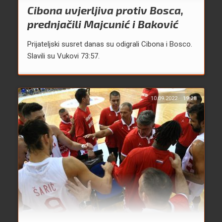
Cibona uvjerljiva protiv Bosca,
prednjačili Majcunić i Baković
Prijateljski susret danas su odigrali Cibona i Bosco.
Slavili su Vukovi 73:57.
10.09.2022.
19:28