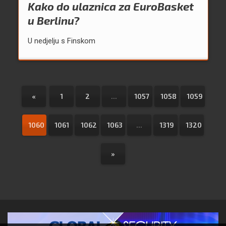
Kako do ulaznica za EuroBasket
u Berlinu?
U nedjelju s Finskom
«
1
2
...
1057
1058
1059
1060
1061
1062
1063
...
1319
1320
»