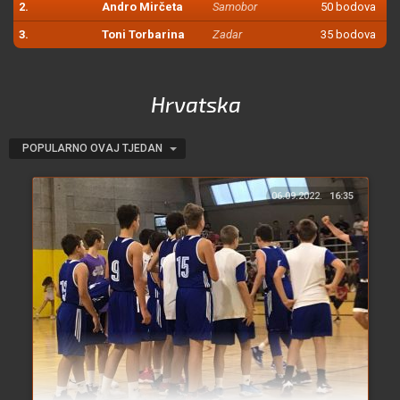
2.
Andro Mirčeta
Samobor
50 bodova
3.
Toni Torbarina
Zadar
35 bodova
Hrvatska
POPULARNO OVAJ TJEDAN
06.09.2022.
16:35