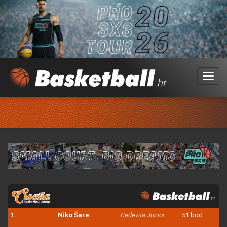
Menu
1.
Niko Šare
Cedevita Junior
51 bod