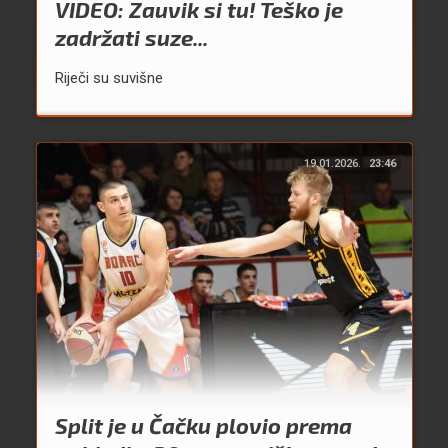
VIDEO: Zauvik si tu! Teško je
zadržati suze...
Riječi su suvišne
19.01.2026.
23:46
Split je u Čačku plovio prema