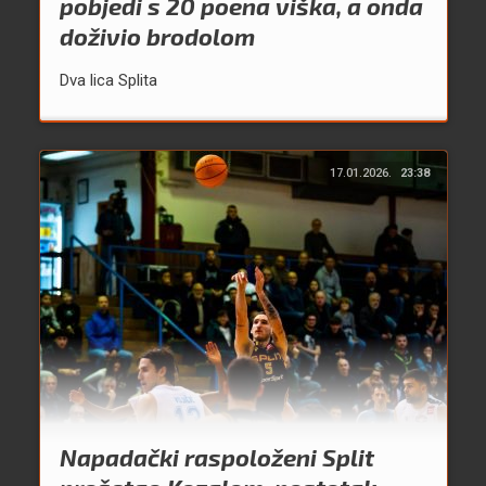
pobjedi s 20 poena viška, a onda
doživio brodolom
Dva lica Splita
17.01.2026.
23:38
Napadački raspoloženi Split