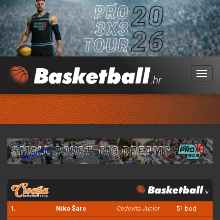
Menu
1.
Niko Šare
Cedevita Junior
51 bod