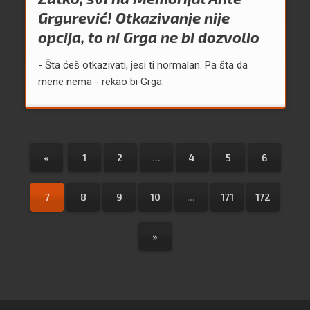
Grgurević! Otkazivanje nije
opcija, to ni Grga ne bi dozvolio
- Šta ćeš otkazivati, jesi ti normalan. Pa šta da
mene nema - rekao bi Grga.
«
1
2
...
4
5
6
7
8
9
10
...
171
172
»