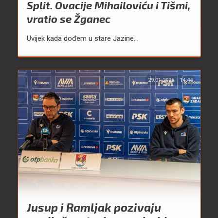
Split. Ovacije Mihailoviću i Tišmi,
vratio se Žganec
Uvijek kada dođem u stare Jazine...
29.01.2026.
14:44
Jusup i Ramljak pozivaju