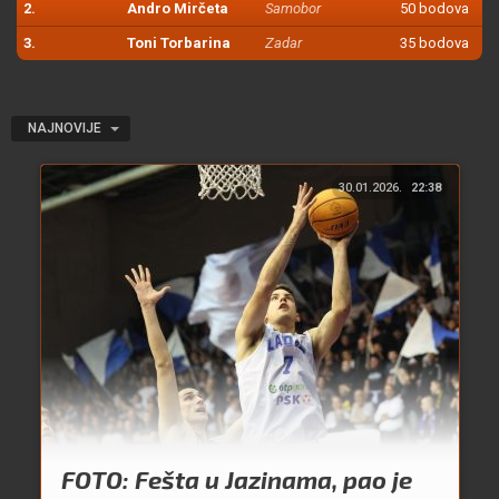
2.
Andro Mirčeta
Samobor
50 bodova
3.
Toni Torbarina
Zadar
35 bodova
NAJNOVIJE
30.01.2026.
22:38
FOTO: Fešta u Jazinama, pao je