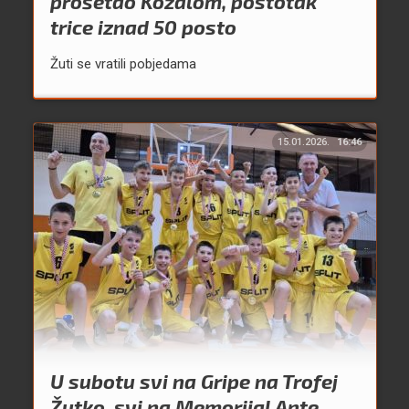
prošetao Kozalom, postotak
trice iznad 50 posto
Žuti se vratili pobjedama
15.01.2026.
16:46
U subotu svi na Gripe na Trofej
Žutko, svi na Memorijal Ante