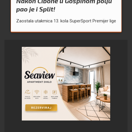
Nakon Cibone u Gospinom polju
pao je i Split!
Zaostala utakmica 13. kola SuperSport Premijer lige