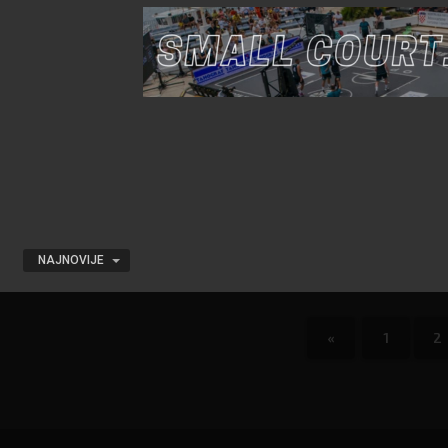
NAJNOVIJE
«
1
2