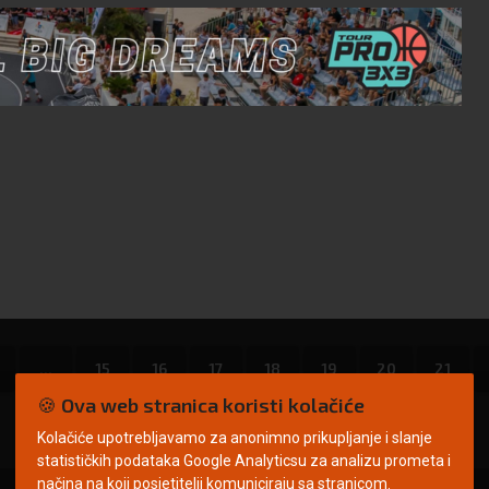
...
15
16
17
18
19
20
21
🍪 Ova web stranica koristi kolačiće
Kolačiće upotrebljavamo za anonimno prikupljanje i slanje
statističkih podataka Google Analyticsu za analizu prometa i
načina na koji posjetitelji komuniciraju sa stranicom.