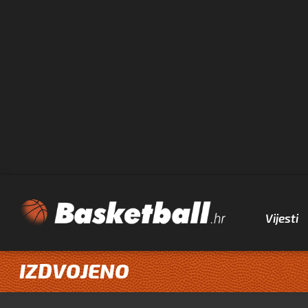
Vijesti
IZDVOJENO