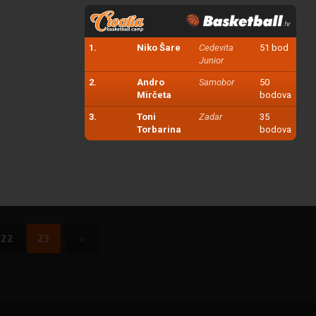
1.
Niko Šare
Cedevita
51 bod
Junior
2.
Andro
Samobor
50
Mirčeta
bodova
3.
Toni
Zadar
35
Torbarina
bodova
22
23
»