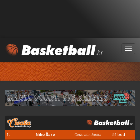
Menu
1.
Niko Šare
Cedevita Junior
51 bod