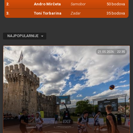
2.
Andro Mirčeta
Samobor
50 bodova
3.
Toni Torbarina
Zadar
35 bodova
NAJPOPULARNIJE
21.05.2026.
22:35