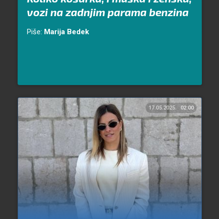
vozi na zadnjim parama benzina
Piše:
Marija Bedek
17.05.2025.
02:00