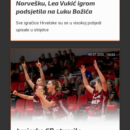
Norvešku, Lea Vukić igrom
podsjetila na Luku Božića
Sve igračice Hrvatske su se u visokoj pobjedi
upisale u strijelce
04.07.2025.
16:53