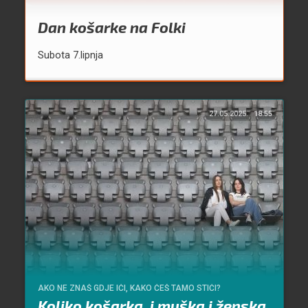
Dan košarke na Folki
Subota 7.lipnja
27.05.2025.
18:55
AKO NE ZNAŠ GDJE IĆI, KAKO ĆEŠ TAMO STIĆI?
Koliko košarka, i muška i ženska,