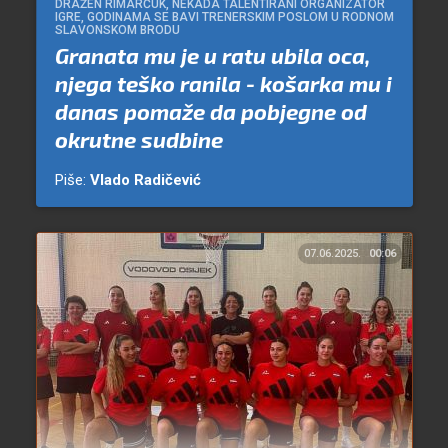
DRAŽEN RIMARČUK, NEKADA TALENTIRANI ORGANIZATOR
IGRE, GODINAMA SE BAVI TRENERSKIM POSLOM U RODNOM
SLAVONSKOM BRODU
Granata mu je u ratu ubila oca,
njega teško ranila - košarka mu i
danas pomaže da pobjegne od
okrutne sudbine
Piše:
Vlado Radičević
07.06.2025.
00:06