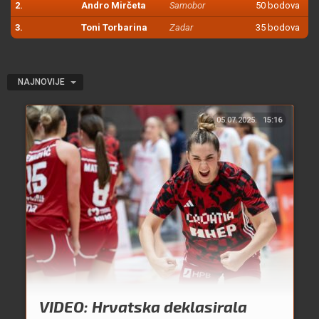
2.
Andro Mirčeta
Samobor
50 bodova
3.
Toni Torbarina
Zadar
35 bodova
NAJNOVIJE
05.07.2025.
15:16
VIDEO: Hrvatska deklasirala