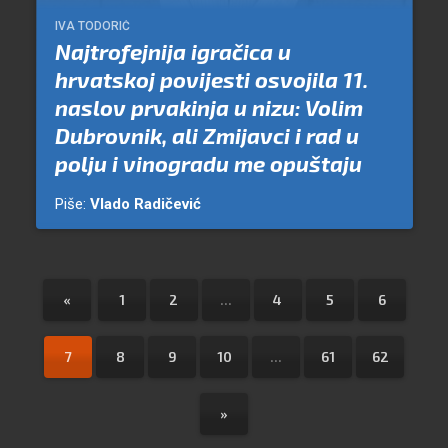
IVA TODORIĆ
Najtrofejnija igračica u
hrvatskoj povijesti osvojila 11.
naslov prvakinja u nizu: Volim
Dubrovnik, ali Zmijavci i rad u
polju i vinogradu me opuštaju
Piše:
Vlado Radičević
«
1
2
...
4
5
6
7
8
9
10
...
61
62
»