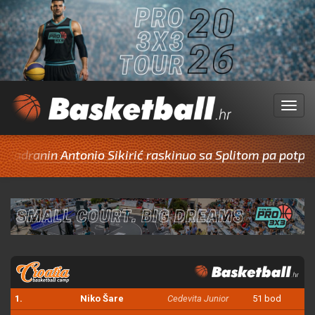
Menu
n Antonio Sikirić raskinuo sa Splitom pa potpisao za Ci
1.
Niko Šare
Cedevita Junior
51 bod