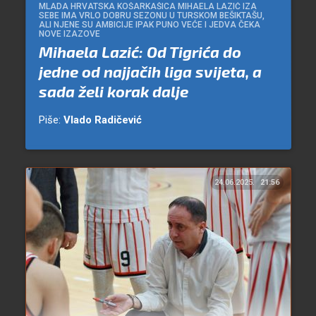
MLADA HRVATSKA KOŠARKAŠICA MIHAELA LAZIĆ IZA
SEBE IMA VRLO DOBRU SEZONU U TURSKOM BEŠIKTAŠU,
ALI NJENE SU AMBICIJE IPAK PUNO VEĆE I JEDVA ČEKA
NOVE IZAZOVE
Mihaela Lazić: Od Tigrića do
jedne od najjačih liga svijeta, a
sada želi korak dalje
Piše:
Vlado Radičević
24.06.2025.
21:56