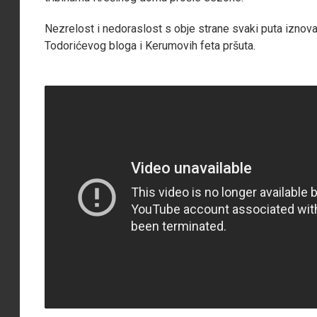
Nezrelost i nedoraslost s obje strane svaki puta iznova,
Todorićevog bloga i Kerumovih feta pršuta.