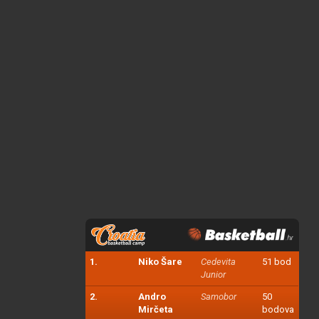
1.
Niko Šare
Cedevita
51 bod
Junior
2.
Andro
Samobor
50
Mirčeta
bodova