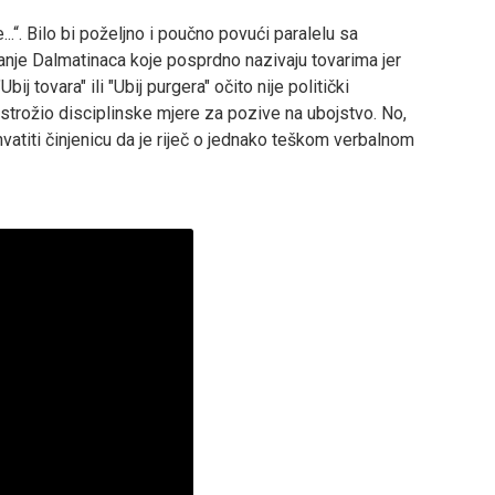
.“. Bilo bi poželjno i poučno povući paralelu sa
ijanje Dalmatinaca koje posprdno nazivaju tovarima jer
j tovara" ili "Ubij purgera" očito nije politički
ostrožio disciplinske mjere za pozive na ubojstvo. No,
ihvatiti činjenicu da je riječ o jednako teškom verbalnom