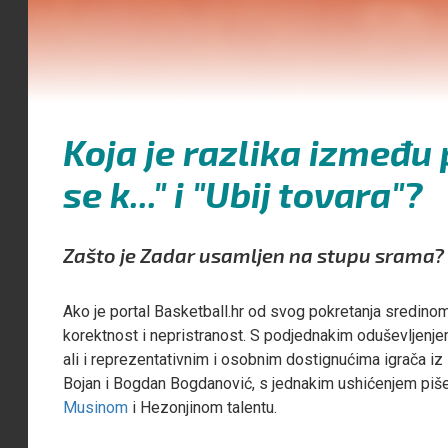
Koja je razlika između
se k..." i "Ubij tovara"?
Zašto je Zadar usamljen na stupu srama?
Ako je portal Basketball.hr od svog pokretanja sredinom
korektnost i nepristranost. S podjednakim oduševljenje
ali i reprezentativnim i osobnim dostignućima igrača i
Bojan i Bogdan Bogdanović, s jednakim ushićenjem piše s
Musinom
i Hezonjinom talentu.