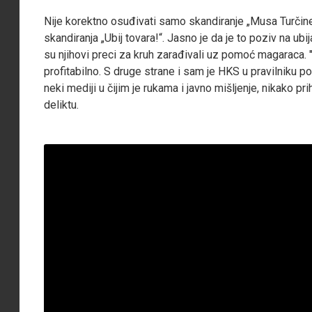
Nije korektno osuđivati samo skandiranje „Musa Turčine..
skandiranja „Ubij tovara!“. Jasno je da je to poziv na ub
su njihovi preci za kruh zarađivali uz pomoć magaraca. "Ubi
profitabilno. S druge strane i sam je HKS u pravilniku p
neki mediji u čijim je rukama i javno mišljenje, nikako pr
deliktu.