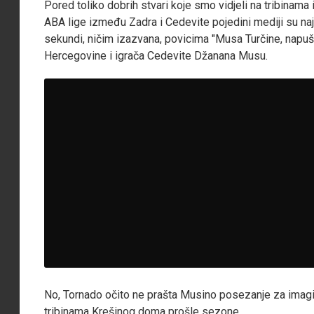
Pored toliko dobrih stvari koje smo vidjeli na tribinama
ABA lige između Zadra i Cedevite pojedini mediji su naj
sekundi, ničim izazvana, povicima "Musa Turčine, napuši s
Hercegovine i igrača Cedevite Džanana Musu.
No, Tornado očito ne prašta Musino posezanje za imagi
tribinama Krešinog doma prošle sezone.