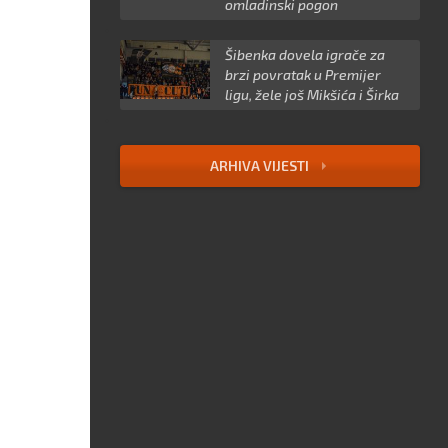
omladinski pogon
Šibenka dovela igrače za
brzi povratak u Premijer
ligu, žele još Mikšića i Širka
ARHIVA VIJESTI