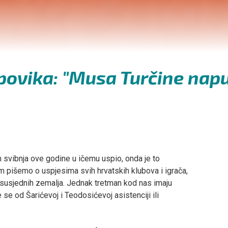
 povika: "Musa Turčine nap
 svibnja ove godine u ičemu uspio, onda je to
m pišemo o uspjesima svih hrvatskih klubova i igrača,
z susjednih zemalja. Jednak tretman kod nas imaju
e od Šarićevoj i Teodosićevoj asistenciji ili