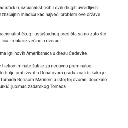
sističkih, nacionalističkih i svih drugih uvredljivih
 beznačajnih mladića kao najveći problem ove države
 nacionalističkog i ustašoidnog središta samo zato što
 lica i reakcije većine u dvorani.
prema igri novih Amerikanaca u dresu Cedevite.
ke tijekom minute šutnje za nedavno preminulog
 bolje prati život u Donatovom gradu znali bi kako je
ornada Borisom Marinom u istoj toj dvorani dočekalo
urkić ljubimac zadarskog Tornada.