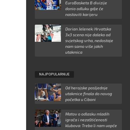
EuroBasketa B divizije
donio odluku gdje će
nastaviti karijeru
Dorian Jelenek: Hrvatska
3x3 scena nije daleko od
svjetskog vrha, nedostaje
nam samo više jakih
utakmica
NAJPOPULARNIJE
Od herojske posljednje
utakmice finala do novog
početka u Ciboni
Matov o odlasku mladih
igrača i nezaštićenosti
klubova: Treba li nam uopće