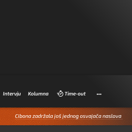
Pretraži
Intervju
Kolumna
Time-out
bona zadržala još jednog osvajača naslova
Vetera