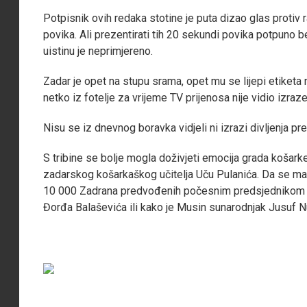
Potpisnik ovih redaka stotine je puta dizao glas protiv ra
povika. Ali prezentirati tih 20 sekundi povika potpuno
uistinu je neprimjereno.
Zadar je opet na stupu srama, opet mu se lijepi etiketa
netko iz fotelje za vrijeme TV prijenosa nije vidio izraze
Nisu se iz dnevnog boravka vidjeli ni izrazi divljenja 
S tribine se bolje mogla doživjeti emocija grada košar
zadarskog košarkaškog učitelja Uču Pulanića. Da se malo
10 000 Zadrana predvođenih počesnim predsjednikom T
Đorđa Balaševića ili kako je Musin sunarodnjak Jusuf N