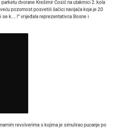
 i parketu dvorane Krešimir Ćosić na utakmici 2. kola
veću pozornost posvetili šačici navijača koja je 20
e k......!" vrijeđala reprezentativca Bosne i
narnim revolverima s kojima je simulirao pucanje po