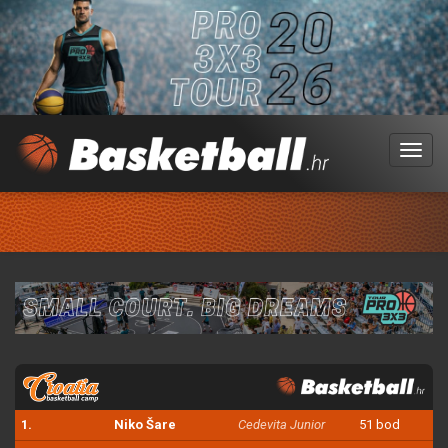
Menu
1.
Niko Šare
Cedevita Junior
51 bod