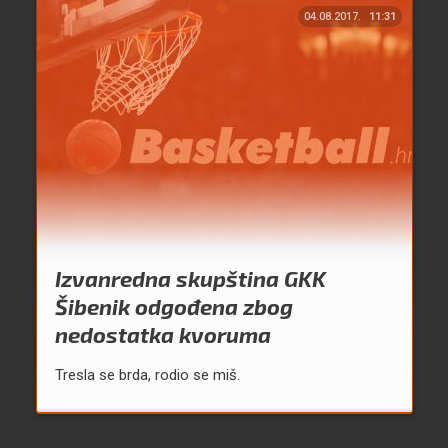
04.08.2017.
11:31
Izvanredna skupština GKK
Šibenik odgođena zbog
nedostatka kvoruma
Tresla se brda, rodio se miš.