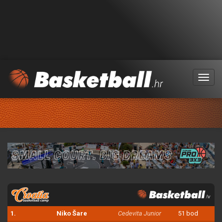
Menu
1.
Niko Šare
Cedevita Junior
51 bod