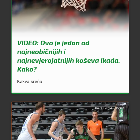
VIDEO: Ovo je jedan od
najneobičnijih i
najnevjerojatnijih koševa ikada.
Kako?
Kakva sreća
04.08.2024.
15:07