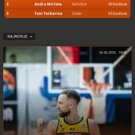
2.
Andro Mirčeta
Samobor
50 bodova
3.
Toni Torbarina
Zadar
35 bodova
NAJNOVIJE
26.06.2025.
19:01