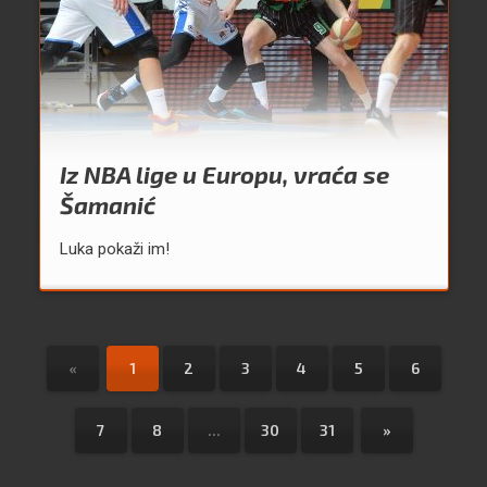
Iz NBA lige u Europu, vraća se
Šamanić
Luka pokaži im!
«
1
2
3
4
5
6
7
8
...
30
31
»