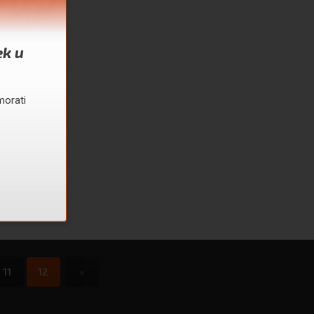
ek u
morati
11
12
»