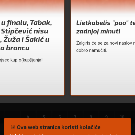
 u finalu, Tabak,
Lietkabelis "pao" t
 Stipčević nisu
zadnjoj minuti
, Žuža i Šakić u
Žalgiris će se za novi naslov 
za broncu
dobro namučiti.
mjsec kup o(kup)ljanja!
...
4
5
6
7
8
9
10
🍪 Ova web stranica koristi kolačiće