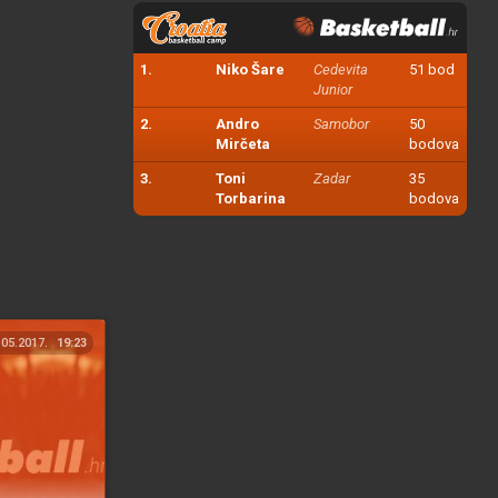
1.
Niko Šare
Cedevita
51 bod
Junior
2.
Andro
Samobor
50
Mirčeta
bodova
3.
Toni
Zadar
35
Torbarina
bodova
.05.2017.
19:23