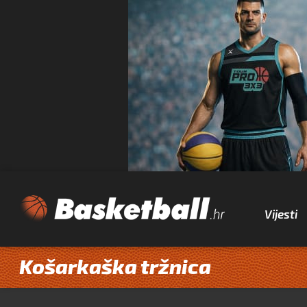
Vijesti
Košarkaška tržnica