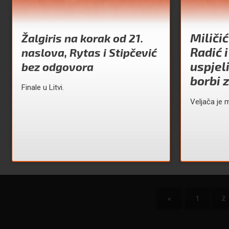
Miličić
Žalgiris na korak od 21.
Radić i
naslova, Rytas i Stipčević
uspjeli
bez odgovora
borbi 
Finale u Litvi.
Veljača je 
«
1
2