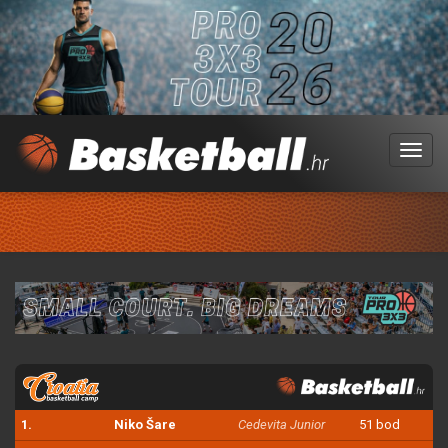
Menu
1.
Niko Šare
Cedevita Junior
51 bod