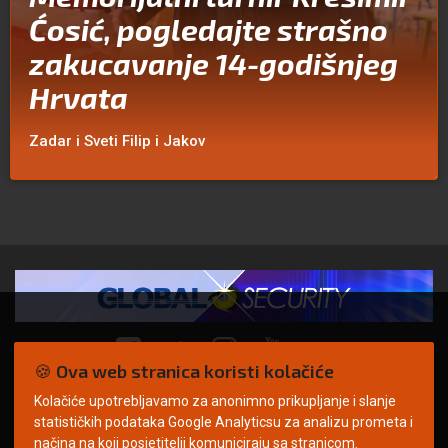
Ćosić, pogledajte strašno
zakucavanje 14-godišnjeg
Hrvata
Zadar i Sveti Filip i Jakov
🍪 Ova web stranica koristi kolačiće
Kolačiće upotrebljavamo za anonimno prikupljanje i slanje
© Copyright 2026. | ARILEO
statističkih podataka Google Analyticsu za analizu prometa i
načina na koji posjetitelji komuniciraju sa stranicom.