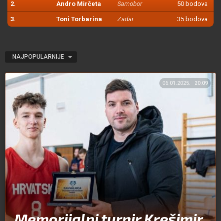
2.
Andro Mirčeta
Samobor
50 bodova
3.
Toni Torbarina
Zadar
35 bodova
NAJPOPULARNIJE
06.01.2025.
20:09
Memorijalni turnir Krešimir