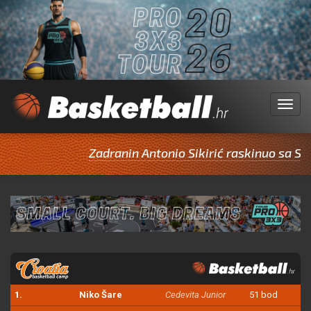
Menu
Zadranin Antonio Sikirić raskinuo sa Spl
1.
Niko Šare
Cedevita Junior
51 bod