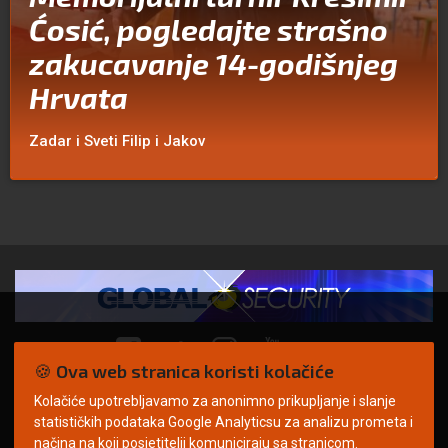
Ćosić, pogledajte strašno
zakucavanje 14-godišnjeg
Hrvata
Zadar i Sveti Filip i Jakov
🍪 Ova web stranica koristi kolačiće
Kolačiće upotrebljavamo za anonimno prikupljanje i slanje
© Copyright 2026. | ARILEO
statističkih podataka Google Analyticsu za analizu prometa i
načina na koji posjetitelji komuniciraju sa stranicom.