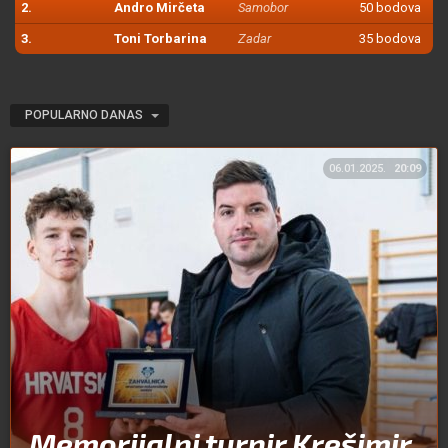
2.
Andro Mirčeta
Samobor
50 bodova
3.
Toni Torbarina
Zadar
35 bodova
POPULARNO DANAS
06.01.2025.
20:09
Memorijalni turnir Krešimir