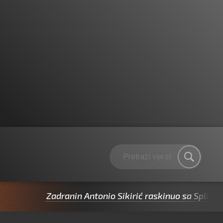
Zadranin Antonio Sikirić raskinuo sa Splitom pa p