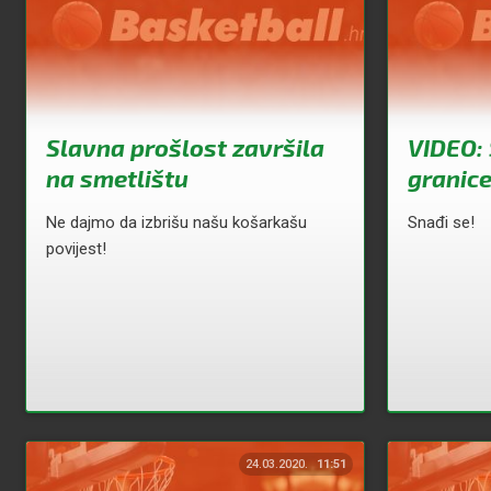
Slavna prošlost završila
VIDEO: 
na smetlištu
granice
Ne dajmo da izbrišu našu košarkašu
Snađi se!
povijest!
24.03.2020.
11:51