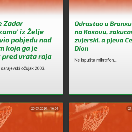
e Zadar
Odrastao u Bronxu,
kama' iz Želje
na Kosovu, zakuca
vio pobjedu nad
zvjerski, a pjeva Ce
 koja ga je
Dion
 pred vrata raja
Ne ispušta mikrofon...
 sarajevski ožujak 2003.
20.03.2020.
16:04
21