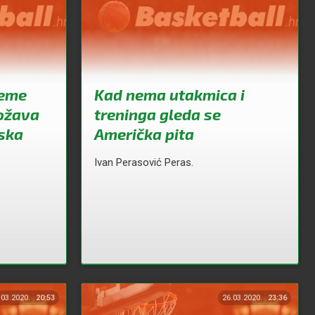
jeme
Kad nema utakmica i
božava
treninga gleda se
aska
Američka pita
Ivan Perasović Peras.
.03.2020.
20:53
26.03.2020.
23:36