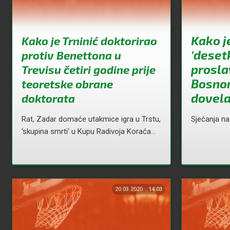
Kako j
Kako je Trninić doktorirao
'deset
protiv Benettona u
prosla
Trevisu četiri godine prije
Bosnom
teoretske obrane
dovela
doktorata
Rat, Zadar domaće utakmice igra u Trstu,
Sjećanja na
'skupina smrti' u Kupu Radivoja Koraća...
20.03.2020.
14:03