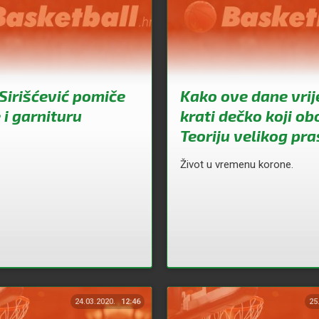
Sirišćević pomiče
Kako ove dane vri
 i garnituru
krati dečko koji o
Teoriju velikog pr
Život u vremenu korone.
24.03.2020.
12:46
25