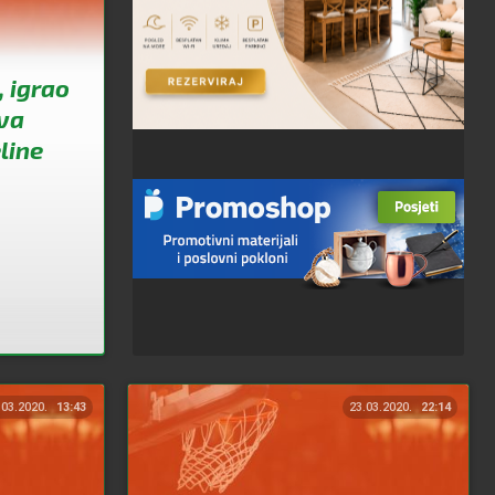
 igrao
va
line
.03.2020.
13:43
23.03.2020.
22:14