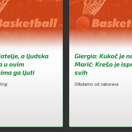
jatelje, a ljudska
Giergia: Kukoč je na
a u ovim
Marić: Krešo je isp
ma ga ljuti
svih
Vrgi
Otkidamo od zaborava