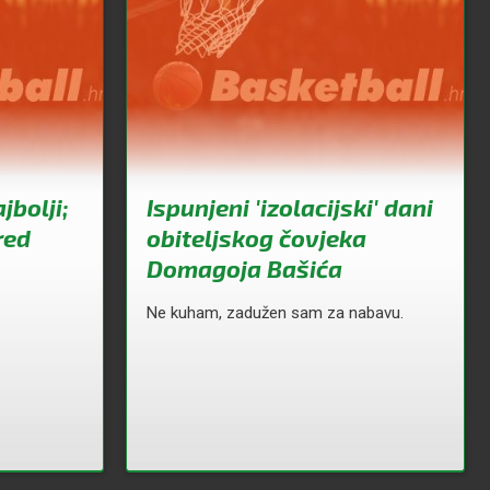
jbolji;
Ispunjeni 'izolacijski' dani
red
obiteljskog čovjeka
Domagoja Bašića
Ne kuham, zadužen sam za nabavu.