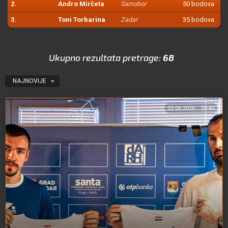
2.
Andro Mirčeta
Samobor
50 bodova
3.
Toni Torbarina
Zadar
35 bodova
Ukupno rezultata pretrage:
68
NAJNOVIJE
25.06.2026.
20:42