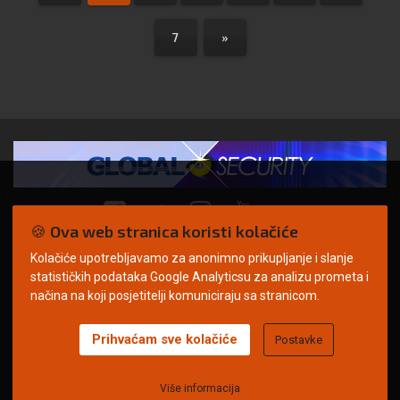
7
»
🍪 Ova web stranica koristi kolačiće
Kolačiće upotrebljavamo za anonimno prikupljanje i slanje
© Copyright 2026. | ARILEO
statističkih podataka Google Analyticsu za analizu prometa i
načina na koji posjetitelji komuniciraju sa stranicom.
Prihvaćam sve kolačiće
Postavke
Uvjeti korištenja
Politika privatnosti
Impressum
Oglašavanje
Kontakt
Više informacija