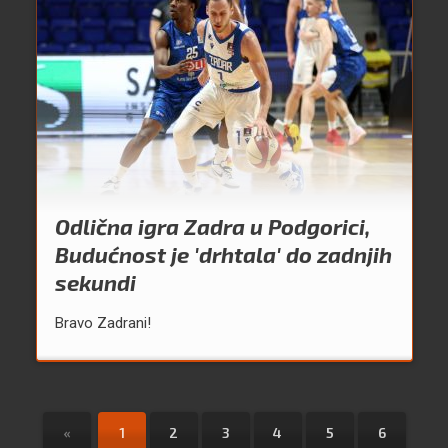
Odlična igra Zadra u Podgorici,
Budućnost je 'drhtala' do zadnjih
sekundi
Bravo Zadrani!
«
1
2
3
4
5
6