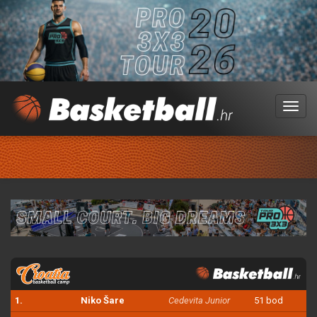
Menu
1.
Niko Šare
Cedevita Junior
51 bod