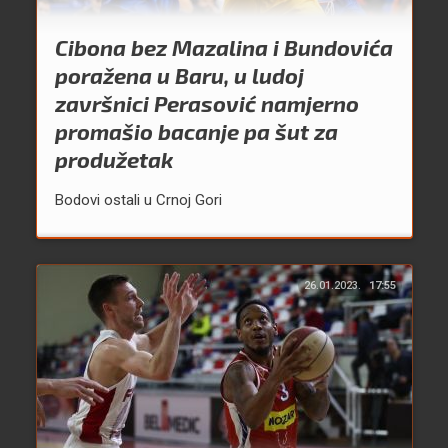
Cibona bez Mazalina i Bundovića
poražena u Baru, u ludoj
završnici Perasović namjerno
promašio bacanje pa šut za
produžetak
Bodovi ostali u Crnoj Gori
26.01.2023.
17:55