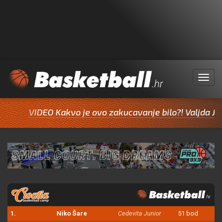
Menu
DEO Kakvo je ovo zakucavanje bilo?! Valjda Jazine inspir
1.
Niko Šare
Cedevita Junior
51 bod