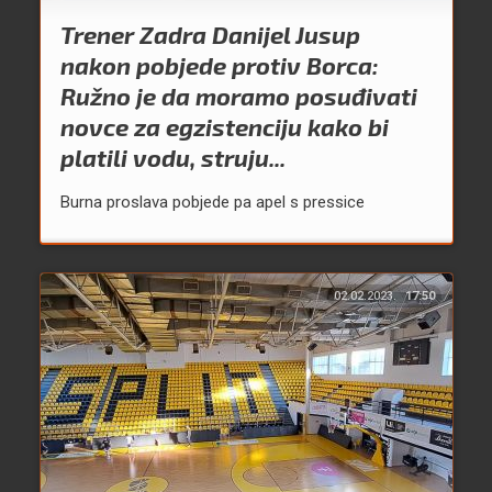
Trener Zadra Danijel Jusup
nakon pobjede protiv Borca:
Ružno je da moramo posuđivati
novce za egzistenciju kako bi
platili vodu, struju...
Burna proslava pobjede pa apel s pressice
02.02.2023.
17:50