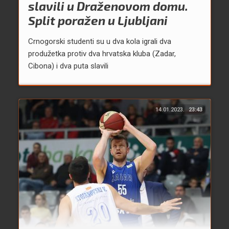
slavili u Draženovom domu.
Split poražen u Ljubljani
Crnogorski studenti su u dva kola igrali dva
produžetka protiv dva hrvatska kluba (Zadar,
Cibona) i dva puta slavili
14.01.2023.
23:43