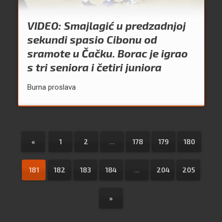
VIDEO: Smajlagić u predzadnjoj
sekundi spasio Cibonu od
sramote u Čačku. Borac je igrao
s tri seniora i četiri juniora
Burna proslava
«
1
2
...
178
179
180
181
182
183
184
...
204
205
»