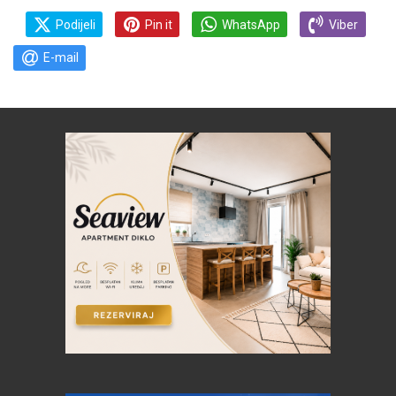
Podijeli
Pin it
WhatsApp
Viber
E-mail