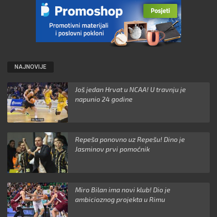
NAJNOVIJE
Još jedan Hrvat u NCAA! U travnju je
napunio 24 godine
Repeša ponovno uz Repešu! Dino je
Jasminov prvi pomoćnik
Miro Bilan ima novi klub! Dio je
ambicioznog projekta u Rimu