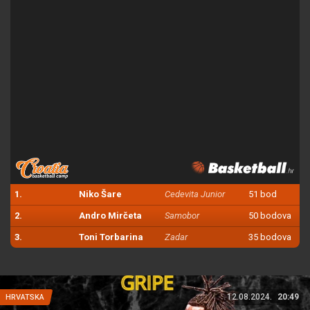
1.
Niko Šare
Cedevita Junior
51 bod
2.
Andro Mirčeta
Samobor
50 bodova
3.
Toni Torbarina
Zadar
35 bodova
12.08.2024.
20:49
HRVATSKA