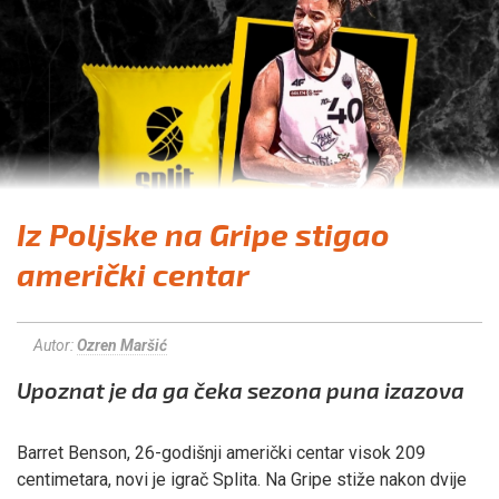
Iz Poljske na Gripe stigao
američki centar
Autor:
Ozren Maršić
Upoznat je da ga čeka sezona puna izazova
Barret Benson, 26-godišnji američki centar visok 209
centimetara, novi je igrač Splita. Na Gripe stiže nakon dvije