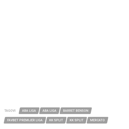
TAGOVI
ABA LIGA
ABA LIGA
BARRET BENSON
FAVBET PREMIJER LIGA
KK SPLIT
KK SPLIT
MERCATO