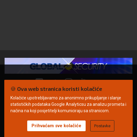
🍪 Ova web stranica koristi kolačiće
Kolačiće upotrebljavamo za anonimno prikupljanje i slanje
© Copyright 2026. | ARILEO
statističkih podataka Google Analyticsu za analizu prometa i
načina na koji posjetitelji komuniciraju sa stranicom.
Prihvaćam sve kolačiće
Postavke
Uvjeti korištenja
Politika privatnosti
Impressum