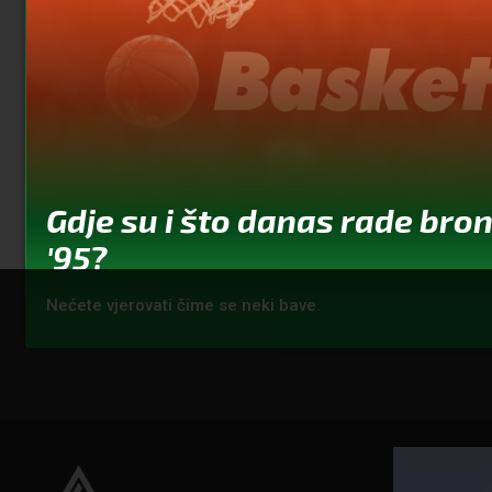
Gdje su i što danas rade bron
'95?
Nećete vjerovati čime se neki bave.