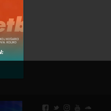
KOJ KOŠARCI
OVA. KOLIKO
N: