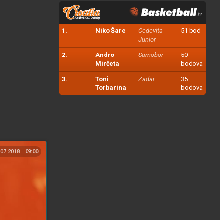
1.
Niko Šare
Cedevita
51 bod
Junior
2.
Andro
Samobor
50
Mirčeta
bodova
3.
Toni
Zadar
35
Torbarina
bodova
.07.2018.
09:00