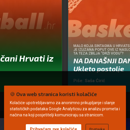
MALO KOJA SINTAGMA U HRVATS
JE IZLIZANA POPUT OVE IZ NASL
TA TEZA ZBILJA "DRŽI VODU"?
čani Hrvati iz
NA DANAŠNJI DA
Ukleto postolje
Piše:
Saša Ćirić
🍪 Ova web stranica koristi kolačiće
Kolačiće upotrebljavamo za anonimno prikupljanje i slanje
statističkih podataka Google Analyticsu za analizu prometa i
načina na koji posjetitelji komuniciraju sa stranicom.
Prihvaćam sve kolačiće
Postavke