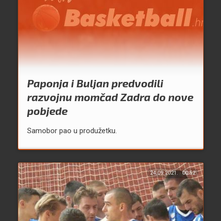
Paponja i Buljan predvodili
razvojnu momčad Zadra do nove
pobjede
Samobor pao u produžetku.
24.09.2021.
00:52