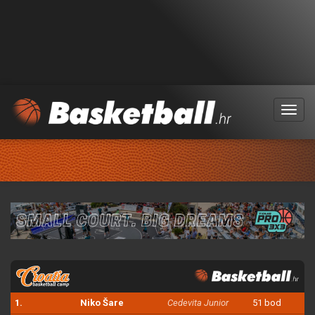
Menu
1.
Niko Šare
Cedevita Junior
51 bod