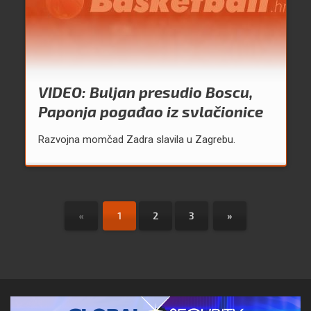
VIDEO: Buljan presudio Boscu,
Paponja pogađao iz svlačionice
Razvojna momčad Zadra slavila u Zagrebu.
«
1
2
3
»