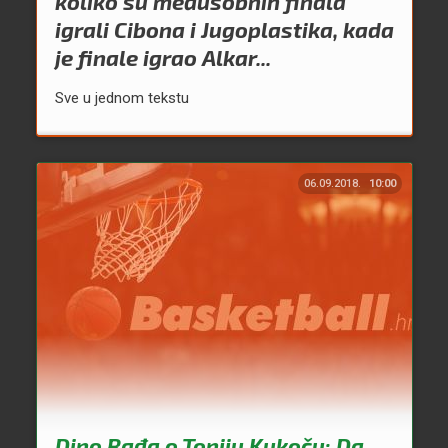
koliko su međusobnih finala
igrali Cibona i Jugoplastika, kada
je finale igrao Alkar...
Sve u jednom tekstu
06.09.2018.
10:00
Dino Rađa o Toniju Kukoču: Da