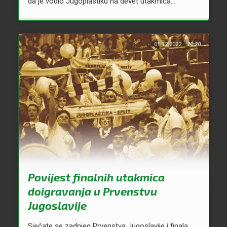
da je vodio Jugoplastiku na devet utakmica...
01.12.2022.
20:20
Povijest finalnih utakmica
doigravanja u Prvenstvu
Jugoslavije
Sjećate se zadnjeg Prvenstva Jugoslavije i finala