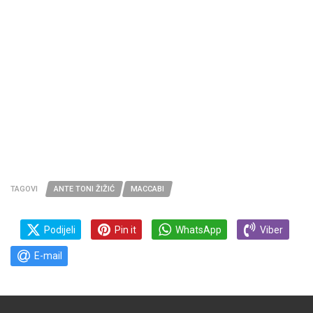
TAGOVI
ANTE TONI ŽIŽIĆ
MACCABI
Podijeli
Pin it
WhatsApp
Viber
E-mail