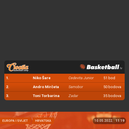
1.
Niko Šare
Cedevita Junior
51 bod
2.
Andro Mirčeta
Samobor
50 bodova
3.
Toni Torbarina
Zadar
35 bodova
10.05.2022.
11:19
EUROPA I SVIJET
HRVATSKA