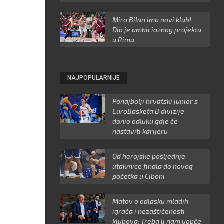
Miro Bilan ima novi klub!
Dio je ambicioznog projekta
u Rimu
NAJPOPULARNIJE
Ponajbolji hrvatski junior s
EuroBasketa B divizije
donio odluku gdje će
nastaviti karijeru
Od herojske posljednje
utakmice finala do novog
početka u Ciboni
Matov o odlasku mladih
igrača i nezaštićenosti
klubova: Treba li nam uopće