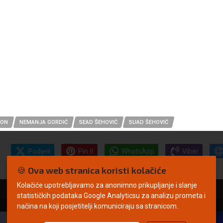
SON
NEMANJA GORDIĆ
SEAD ŠEHOVIĆ
SUAD ŠEHOVIĆ
Podijeli
Pin it
WhatsApp
Viber
🍪 Ova web stranica koristi kolačiće
Kolačiće upotrebljavamo za anonimno prikupljanje i slanje
statističkih podataka Google Analyticsu za analizu prometa i
načina na koji posjetitelji komuniciraju sa stranicom.