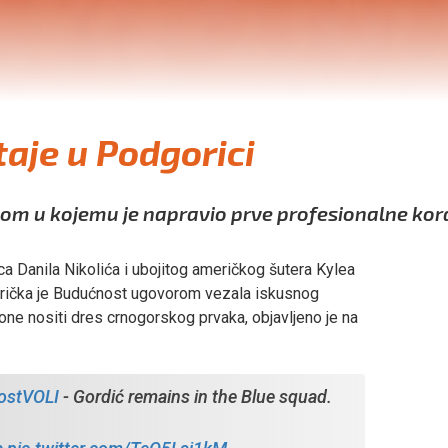
taje u Podgorici
bom u kojemu je napravio prve profesionalne kor
 Danila Nikolića i ubojitog američkog šutera Kylea
orička je Budućnost ugovorom vezala iskusnog
one nositi dres crnogorskog prvaka, objavljeno je na
stVOLI
- Gordić remains in the Blue squad.