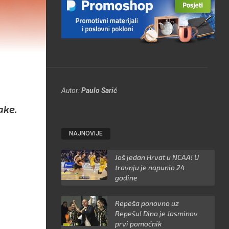
Autor:
Paulo Sarić
ake.
NAJNOVIJE
Još jedan Hrvat u NCAA! U
travnju je napunio 24
godine
Repeša ponovno uz
Repešu! Dino je Jasminov
prvi pomoćnik