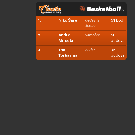
1.
Niko Šare
Cedevita
51 bod
Junior
2.
Andro
Samobor
50
Mirčeta
bodova
3.
Toni
Zadar
35
Torbarina
bodova