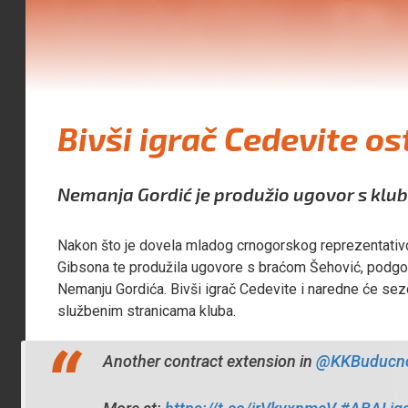
Bivši igrač Cedevite os
Nemanja Gordić je produžio ugovor s klu
Nakon što je dovela mladog crnogorskog reprezentativca
Gibsona te produžila ugovore s braćom Šehović, podg
Nemanju Gordića. Bivši igrač Cedevite i naredne će sez
službenim stranicama kluba.
Another contract extension in
@KKBuducno