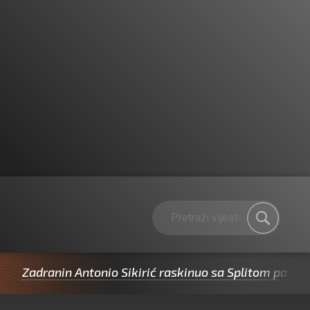
dranin Antonio Sikirić raskinuo sa Splitom pa potpisao 