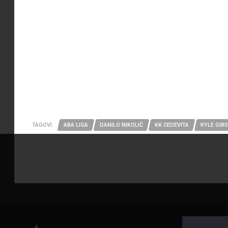
TAGOVI
ABA LIGA
DANILO NIKOLIĆ
KK CEDEVITA
KYLE GIB