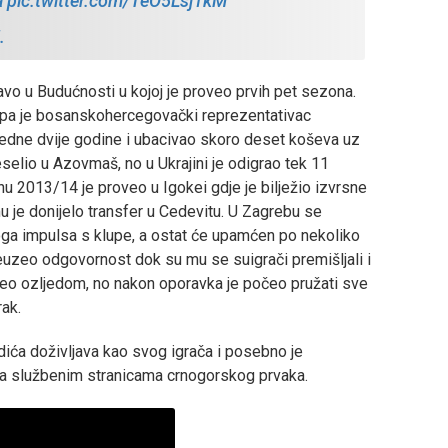
a
pic.twitter.com/TeO5Lsj1kM
.
vo u Budućnosti u kojoj je proveo prvih pet sezona.
 pa je bosanskohercegovački reprezentativac
aredne dvije godine i ubacivao skoro deset koševa uz
selio u Azovmaš, no u Ukrajini je odigrao tek 11
u 2013/14 je proveo u Igokei gdje je bilježio izvrsne
u je donijelo transfer u Cedevitu. U Zagrebu se
loga impulsa s klupe, a ostat će upamćen po nekoliko
preuzeo odgovornost dok su mu se suigrači premišljali i
eo ozljedom, no nakon oporavka je počeo pružati sve
rak.
ća doživljava kao svog igrača i posebno je
 na službenim stranicama crnogorskog prvaka.