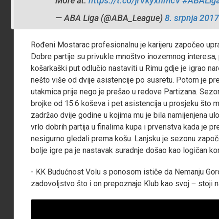
More at:
https://t.co/jrVkyxnmcV
#ABALig
— ABA Liga (@ABA_League)
8. srpnja 2017
Rođeni Mostarac profesionalnu je karijeru započeo upra
Dobre partije su privukle mnoštvo inozemnog interesa,
košarkaški put odlučio nastaviti u Rimu gdje je igrao n
nešto više od dvije asistencije po susretu. Potom je pre
utakmica prije nego je prešao u redove Partizana. Sezon
brojke od 15.6 koševa i pet asistencija u prosjeku što m
zadržao dvije godine u kojima mu je bila namijenjena u
vrlo dobrih partija u finalima kupa i prvenstva kada je 
nesigurno gledali prema košu. Lanjsku je sezonu započ
bolje igre pa je nastavak suradnje došao kao logičan ko
- KK Budućnost Volu s ponosom ističe da Nemanju Gordi
zadovoljstvo što i on prepoznaje Klub kao svoj – stoji