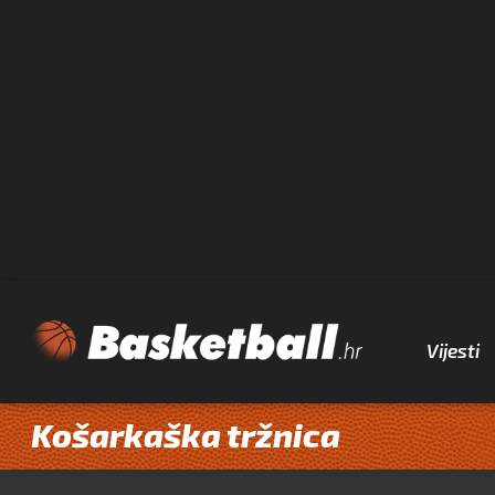
Vijesti
Košarkaška tržnica