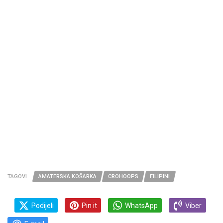
TAGOVI
AMATERSKA KOŠARKA
CROHOOPS
FILIPINI
Podijeli
Pin it
WhatsApp
Viber