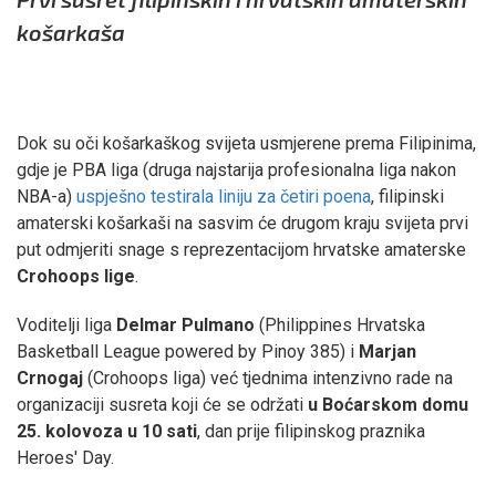
košarkaša
Dok su oči košarkaškog svijeta usmjerene prema Filipinima,
gdje je PBA liga (druga najstarija profesionalna liga nakon
NBA-a)
uspješno testirala liniju za četiri poena
, filipinski
amaterski košarkaši na sasvim će drugom kraju svijeta prvi
put odmjeriti snage s reprezentacijom hrvatske amaterske
Crohoops lige
.
Voditelji liga
Delmar Pulmano
(Philippines Hrvatska
Basketball League powered by Pinoy 385) i
Marjan
Crnogaj
(Crohoops liga) već tjednima intenzivno rade na
organizaciji susreta koji će se održati
u Boćarskom domu
25. kolovoza u 10 sati
, dan prije filipinskog praznika
Heroes' Day.