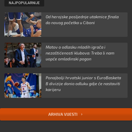
NAJPOPULARNIJE
Od herojske posljednje utakmice finala
do novog početka u Ciboni
Matov o odlasku mladih igrača i
nezaštićenosti klubova: Treba li nam
uopće omladinski pogon
Ponajbolji hrvatski junior s EuroBasketa
B divizije donio odluku gdje će nastaviti
karijeru
ARHIVA VIJESTI