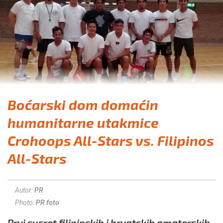
Boćarski dom domaćin
humanitarne utakmice
Crohoops All-Stars vs. Filipinos
All-Stars
Autor:
PR
Photo:
PR foto
Prvi susret filipinskih i hrvatskih amaterskih