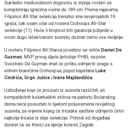
Sukladno međusobnom dogovoru iz srpnja, rosteri se
kompletiraju igračima visine do 189 cm. Prema najavama,
Filipinos All-Star selekcija trenutno ima nevjerojatnih 19
igrača, čak osam više od rostera Crohoops All-Star
selekcije (11). Hoće li brojnost biti garancija pobjede u
ovom dugo iščekivanom susretu, doznat ćemo ove nedjelje.
U rosteru Filipinos All-Starsa posebno se ističe
Daniel De
Guzman
, MVP prvog dijela ljetošnje PHBL sezone.
Svestrani De Guzman imat će priliku odmjeriti snage s
elitnim braničima Crohoopsa, poput kapetana
Luke
Cindrića, Grge Jušića
i
Ivana Majdandžića
.
Uzbuđenje koje će proizaći iz susreta različitih, ali
kompatibilnih košarkaških stilova na parketu Boćarskog
doma neće posustati ni tijekom poluvremena revijalnog
susreta, za vrijeme kojeg će tricaške vještine odmjeriti četiri
najbolja tricaša iz obje selekcije. Prihodi od događaja
donirat će se Klinici za dječje bolesti Zagreb.