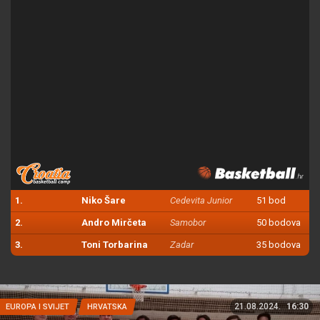
1.
Niko Šare
Cedevita Junior
51 bod
2.
Andro Mirčeta
Samobor
50 bodova
3.
Toni Torbarina
Zadar
35 bodova
21.08.2024.
16:30
EUROPA I SVIJET
HRVATSKA