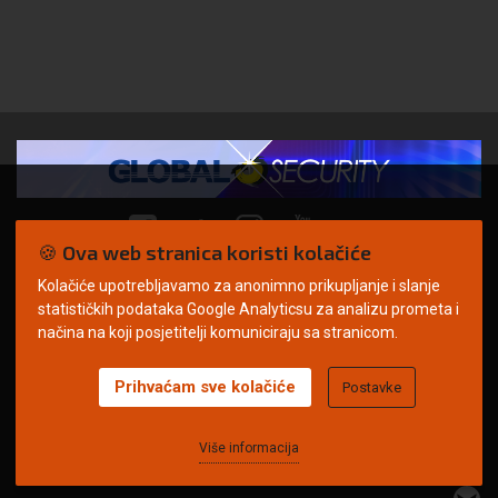
🍪 Ova web stranica koristi kolačiće
Kolačiće upotrebljavamo za anonimno prikupljanje i slanje
© Copyright 2026. | ARILEO
statističkih podataka Google Analyticsu za analizu prometa i
načina na koji posjetitelji komuniciraju sa stranicom.
Prihvaćam sve kolačiće
Postavke
Uvjeti korištenja
Politika privatnosti
Impressum
Oglašavanje
Kontakt
Više informacija