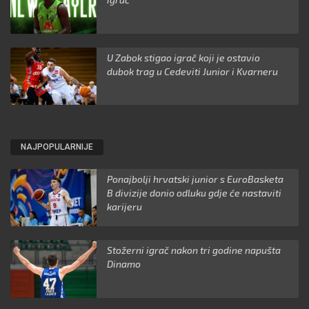
U Zabok stigao igrač koji je ostavio
dubok trag u Cedeviti Junior i Kvarneru
NAJPOPULARNIJE
Ponajbolji hrvatski junior s EuroBasketa
B divizije donio odluku gdje će nastaviti
karijeru
Stožerni igrač nakon tri godine napušta
Dinamo