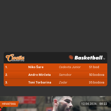
1.
Niko Šare
Cedevita Junior
51 bod
2.
Andro Mirčeta
Samobor
50 bodova
3.
Toni Torbarina
Zadar
35 bodova
12.04.2026.
00:22
HRVATSKA