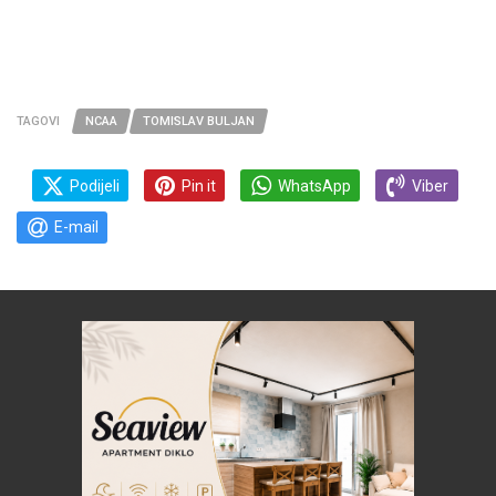
TAGOVI
NCAA
TOMISLAV BULJAN
Podijeli
Pin it
WhatsApp
Viber
E-mail