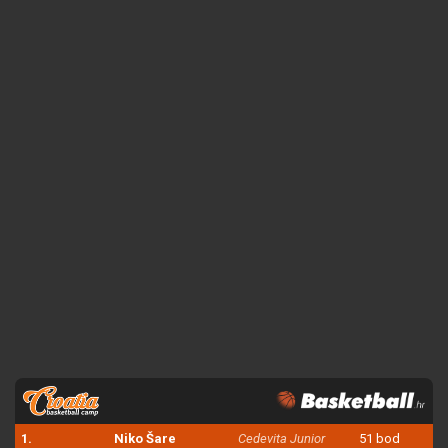
1.
Niko Šare
Cedevita Junior
51 bod