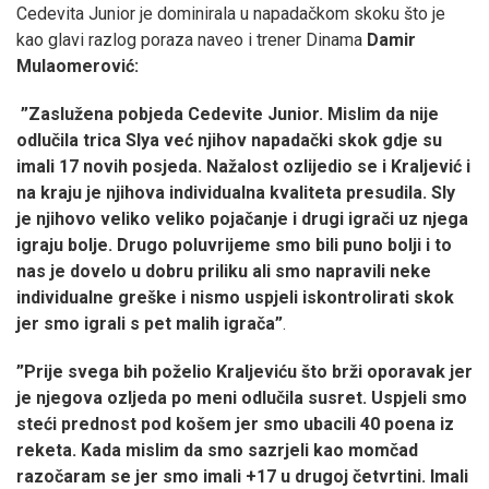
Cedevita Junior je dominirala u napadačkom skoku što je
kao glavi razlog poraza naveo i trener Dinama
Damir
Mulaomerović:
”Zaslužena pobjeda Cedevite Junior. Mislim da nije
odlučila trica Slya već njihov napadački skok gdje su
imali 17 novih posjeda. Nažalost ozlijedio se i Kraljević i
na kraju je njihova individualna kvaliteta presudila. Sly
je njihovo veliko veliko pojačanje i drugi igrači uz njega
igraju bolje. Drugo poluvrijeme smo bili puno bolji i to
nas je dovelo u dobru priliku ali smo napravili neke
individualne greške i nismo uspjeli iskontrolirati skok
jer smo igrali s pet malih igrača”
.
”Prije svega bih poželio Kraljeviću što brži oporavak jer
je njegova ozljeda po meni odlučila susret. Uspjeli smo
steći prednost pod košem jer smo ubacili 40 poena iz
reketa. Kada mislim da smo sazrjeli kao momčad
razočaram se jer smo imali +17 u drugoj četvrtini. Imali