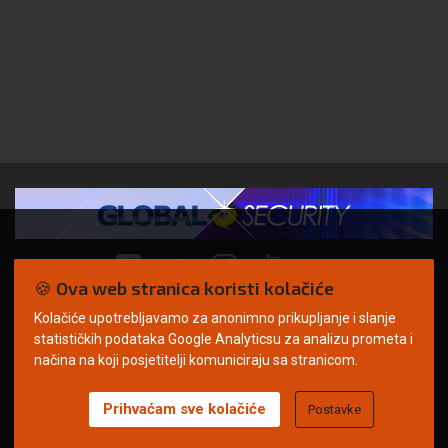
🍪 Ova web stranica koristi kolačiće
Kolačiće upotrebljavamo za anonimno prikupljanje i slanje
© Copyright 2026. | ARILEO
statističkih podataka Google Analyticsu za analizu prometa i
načina na koji posjetitelji komuniciraju sa stranicom.
Prihvaćam sve kolačiće
Postavke
Uvjeti korištenja
Politika privatnosti
Impressum