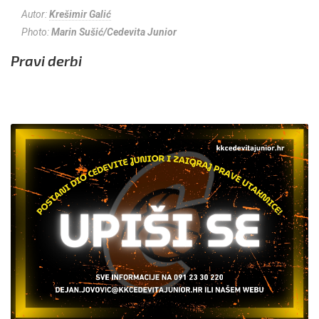
Autor:
Krešimir Galić
Photo:
Marin Sušić/Cedevita Junior
Pravi derbi