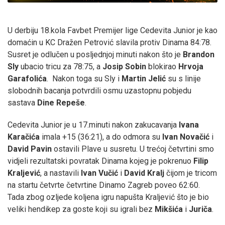
U derbiju 18.kola Favbet Premijer lige Cedevita Junior je kao
domaćin u KC Dražen Petrović slavila protiv Dinama 84:78.
Susret je odlučen u posljednjoj minuti nakon što je
Brandon
Sly
ubacio tricu za 78:75, a
Josip Sobin
blokirao
Hrvoja
Garafolića
. Nakon toga su Sly i
Martin Jelić
su s linije
slobodnih bacanja potvrdili osmu uzastopnu pobjedu
sastava
Dine Repeše
.
Cedevita Junior je u 17.minuti nakon zakucavanja
Ivana
Karačića
imala +15 (36:21), a do odmora su
Ivan Novačić
i
David Pavin
ostavili Plave u susretu. U trećoj četvrtini smo
vidjeli rezultatski povratak Dinama kojeg je pokrenuo
Filip
Kraljević
, a nastavili
Ivan Vučić
i
David Kralj
čijom je tricom
na startu četvrte četvrtine Dinamo Zagreb poveo 62:60.
Tada zbog ozljede koljena igru napušta Kraljević što je bio
veliki hendikep za goste koji su igrali bez
Mikšića
i
Juriča
.