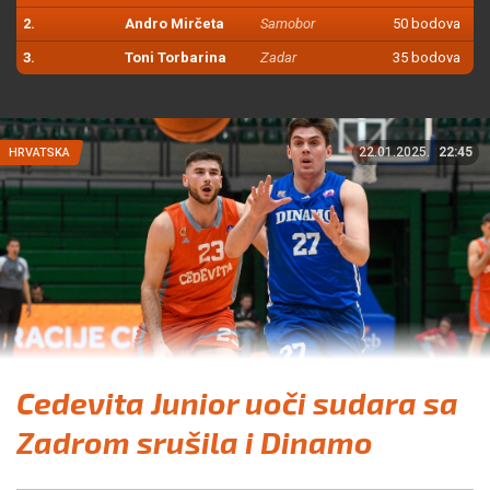
2.
Andro Mirčeta
Samobor
50 bodova
3.
Toni Torbarina
Zadar
35 bodova
22.01.2025.
22:45
HRVATSKA
Cedevita Junior uoči sudara sa
Zadrom srušila i Dinamo