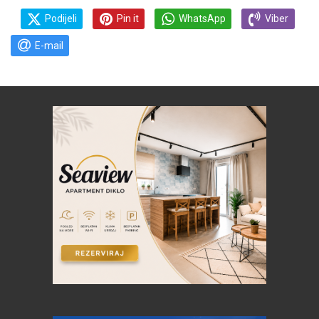
Podijeli
Pin it
WhatsApp
Viber
E-mail