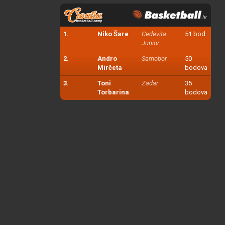
1.
Niko Šare
Cedevita
51 bod
Junior
2.
Andro
Samobor
50
Mirčeta
bodova
3.
Toni
Zadar
35
Torbarina
bodova