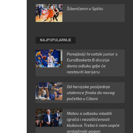
Šibenčanin u Splitu
NAJPOPULARNIJE
Ponajbolji hrvatski junior s
EuroBasketa B divizije
donio odluku gdje će
nastaviti karijeru
Od herojske posljednje
utakmice finala do novog
početka u Ciboni
Matov o odlasku mladih
igrača i nezaštićenosti
klubova: Treba li nam uopće
omladinski pogon