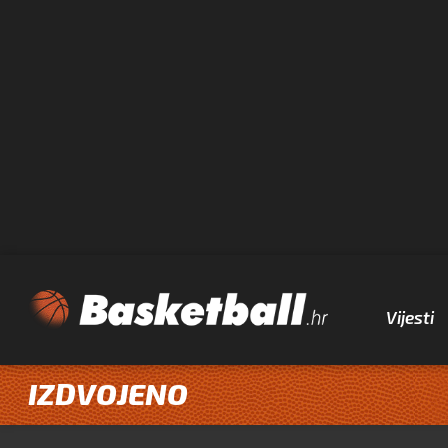
Vijesti
IZDVOJENO