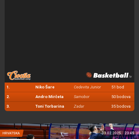
1.
Niko Šare
Cedevita Junior
51 bod
2.
Andro Mirčeta
Samobor
50 bodova
3.
Toni Torbarina
Zadar
35 bodova
03.02.2025.
23:45
HRVATSKA