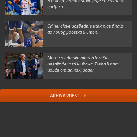
B divizije donio odluku gdje će nastaviti
karijeru
Od herojske posljednje utakmice finala
do novog početka u Ciboni
Matov o odlasku mladih igrača i
nezaštićenosti klubova: Treba li nam
uopće omladinski pogon
ARHIVA VIJESTI