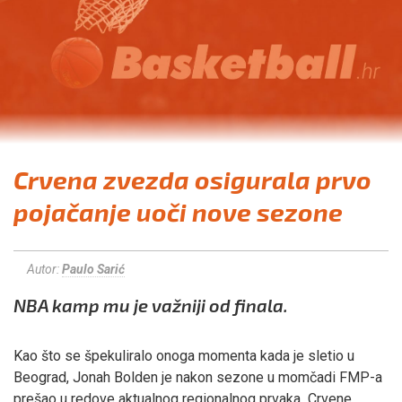
Crvena zvezda osigurala prvo
pojačanje uoči nove sezone
Autor:
Paulo Sarić
NBA kamp mu je važniji od finala.
Kao što se špekuliralo onoga momenta kada je sletio u
Beograd, Jonah Bolden je nakon sezone u momčadi FMP-a
prešao u redove aktualnog regionalnog prvaka Crvene