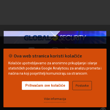
🍪 Ova web stranica koristi kolačiće
Kolačiće upotrebljavamo za anonimno prikupljanje i slanje
© Copyright 2026. | ARILEO
statističkih podataka Google Analyticsu za analizu prometa i
načina na koji posjetitelji komuniciraju sa stranicom.
Prihvaćam sve kolačiće
Postavke
Uvjeti korištenja
Politika privatnosti
Impressum
Oglašavanje
Kontakt
Više informacija