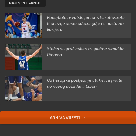
NAJPOPULARNIJE
Ponajbolji hrvatski junior s EuroBasketa
B divizije donio odluku gdje će nastaviti
karijeru
Stožerni igrač nakon tri godine napušta
Dinamo
Od herojske posljednje utakmice finala
do novog početka u Ciboni
ARHIVA VIJESTI