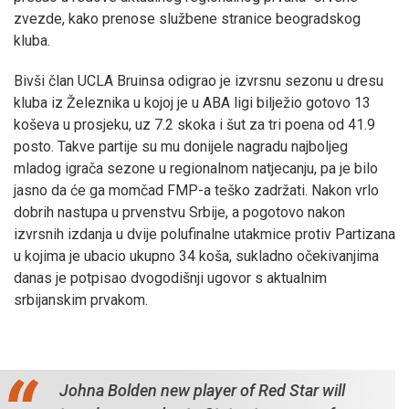
zvezde, kako prenose službene stranice beogradskog
kluba.
Bivši član UCLA Bruinsa odigrao je izvrsnu sezonu u dresu
kluba iz Železnika u kojoj je u ABA ligi bilježio gotovo 13
koševa u prosjeku, uz 7.2 skoka i šut za tri poena od 41.9
posto. Takve partije su mu donijele nagradu najboljeg
mladog igrača sezone u regionalnom natjecanju, pa je bilo
jasno da će ga momčad FMP-a teško zadržati. Nakon vrlo
dobrih nastupa u prvenstvu Srbije, a pogotovo nakon
izvrsnih izdanja u dvije polufinalne utakmice protiv Partizana
u kojima je ubacio ukupno 34 koša, sukladno očekivanjima
danas je potpisao dvogodišnji ugovor s aktualnim
srbijanskim prvakom.
Johna Bolden new player of Red Star will