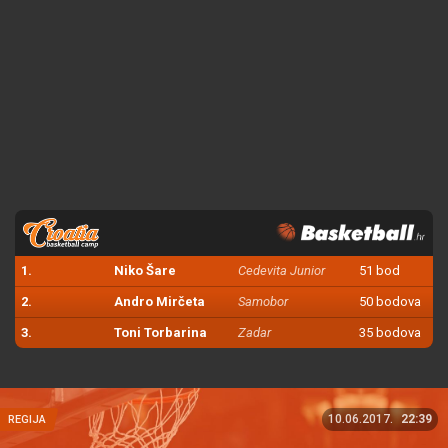
1.
Niko Šare
Cedevita Junior
51 bod
2.
Andro Mirčeta
Samobor
50 bodova
3.
Toni Torbarina
Zadar
35 bodova
10.06.2017.
22:39
REGIJA