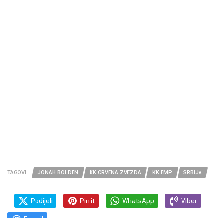
TAGOVI
JONAH BOLDEN
KK CRVENA ZVEZDA
KK FMP
SRBIJA
Podijeli
Pin it
WhatsApp
Viber