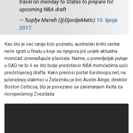
travel on monday to States to prepare for
upcoming NBA draft
— Ђорђе Матић (@DjordjeMatic)
10. lipnja
2017.
Kao što je već ranije bilo poznato, australski krilni centar
neće igrati u finalu u koje se njegova još uvijek aktualna
momčad iznenađujuće plasirala. Naime, u ponedjeljak putuje
u SAD ne bi li se što bolje predstavio NBA momčadima uoči
predstojećeg drafta. Kako prenosi portal Eurohoops.net, na
jučerašnjoj utakmici u Železniku je bio Austin Ainge, direktor
Boston Celticsa, što je povezano sa zanimanjem Kelta za
novopečenog Zvezdaša.