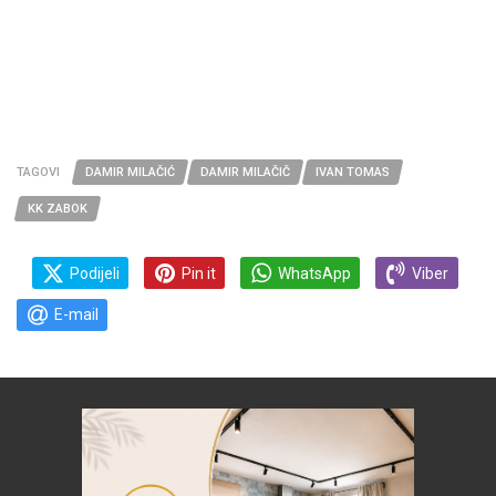
TAGOVI
DAMIR MILAČIĆ
DAMIR MILAČIČ
IVAN TOMAS
KK ZABOK
Podijeli
Pin it
WhatsApp
Viber
E-mail