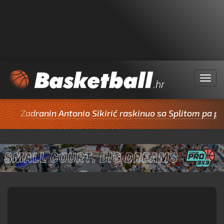
Menu
Zadranin Antonio Sikirić raskinuo sa Splitom pa potpi