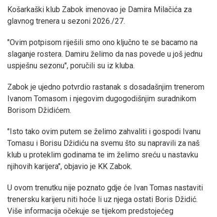
Košarkaški klub Zabok imenovao je Damira Milačića za
glavnog trenera u sezoni 2026./27.
"Ovim potpisom riješili smo ono ključno te se bacamo na
slaganje rostera. Damiru želimo da nas povede u još jednu
uspješnu sezonu", poručili su iz kluba.
Zabok je ujedno potvrdio rastanak s dosadašnjim trenerom
Ivanom Tomasom i njegovim dugogodišnjim suradnikom
Borisom Džidićem.
"Isto tako ovim putem se želimo zahvaliti i gospodi Ivanu
Tomasu i Borisu Džidiću na svemu što su napravili za naš
klub u proteklim godinama te im želimo sreću u nastavku
njihovih karijera", objavio je KK Zabok.
U ovom trenutku nije poznato gdje će Ivan Tomas nastaviti
trenersku karijeru niti hoće li uz njega ostati Boris Džidić.
Više informacija očekuje se tijekom predstojećeg