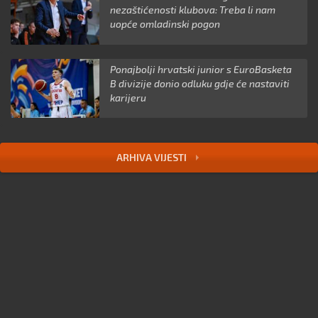
nezaštićenosti klubova: Treba li nam
uopće omladinski pogon
Ponajbolji hrvatski junior s EuroBasketa
B divizije donio odluku gdje će nastaviti
karijeru
ARHIVA VIJESTI