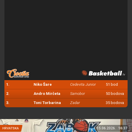
1.
Niko Šare
Cedevita Junior
51 bod
2.
Andro Mirčeta
Samobor
50 bodova
3.
Toni Torbarina
Zadar
35 bodova
15.06.2026.
16:37
HRVATSKA