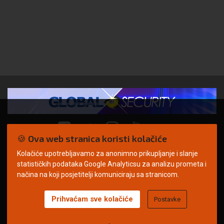
🍪 Ova web stranica koristi kolačiće
Kolačiće upotrebljavamo za anonimno prikupljanje i slanje
© Copyright 2026. | ARILEO
statističkih podataka Google Analyticsu za analizu prometa i
načina na koji posjetitelji komuniciraju sa stranicom.
Prihvaćam sve kolačiće
Postavke
Uvjeti korištenja
Politika privatnosti
Impressum
Oglašavanje
Kontakt