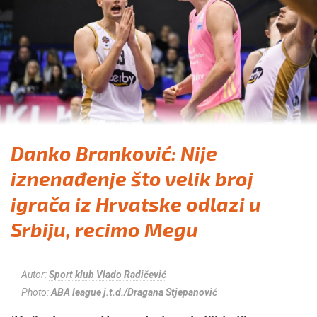
Danko Branković: Nije
iznenađenje što velik broj
igrača iz Hrvatske odlazi u
Srbiju, recimo Megu
Autor:
Sport klub
Vlado Radičević
Photo:
ABA league j.t.d./Dragana Stjepanović