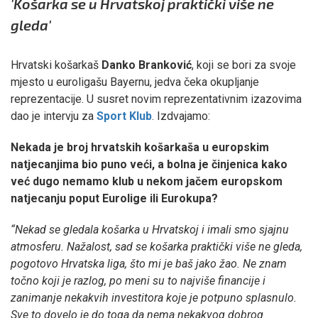
'Košarka se u Hrvatskoj praktički više ne
gleda'
Hrvatski košarkaš
Danko Branković
, koji se bori za svoje
mjesto u euroligašu Bayernu, jedva čeka okupljanje
reprezentacije. U susret novim reprezentativnim izazovima
dao je intervju za
Sport Klub
. Izdvajamo:
Nekada je broj hrvatskih košarkaša u europskim
natjecanjima bio puno veći, a bolna je činjenica kako
već dugo nemamo klub u nekom jačem europskom
natjecanju poput Eurolige ili Eurokupa?
“Nekad se gledala košarka u Hrvatskoj i imali smo sjajnu
atmosferu. Nažalost, sad se košarka praktički više ne gleda,
pogotovo Hrvatska liga, što mi je baš jako žao. Ne znam
točno koji je razlog, po meni su to najviše financije i
zanimanje nekakvih investitora koje je potpuno splasnulo.
Sve to dovelo je do toga da nema nekakvog dobrog