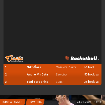
1.
Niko Šare
Cedevita Junior
51 bod
2.
Andro Mirčeta
Samobor
50 bodova
3.
Toni Torbarina
Zadar
35 bodova
24.01.2025.
16:16
EUROPA I SVIJET
HRVATSKA