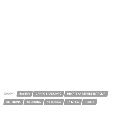
TAGOVI
BAYERN
DANKO BRANKOVIĆ
HRVATSKA REPREZENTACIJA
KK CIBONA
KK CIBONA
KK CIBONA
KK MEGA
SRBIJA