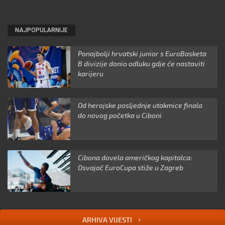
NAJPOPULARNIJE
Ponajbolji hrvatski junior s EuroBasketa
B divizije donio odluku gdje će nastaviti
karijeru
Od herojske posljednje utakmice finala
do novog početka u Ciboni
Cibona dovela američkog kapitalca:
Osvajač EuroCupa stiže u Zagreb
ARHIVA VIJESTI