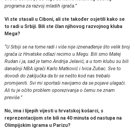
programa za razvoj mladih igrača.”
Vi ste stasali u Ciboni, ali ste također osjetili kako se
to radi u Srbiji. Bili ste član njihovog razvojnog kluba
Mega?
“U Srbiji se na tome radi i više nije iznenađenje što velik broj
igrača iz Hrvatske odlazi recimo u Megu. Bili smo Matej
Rudan i ja, sad je tamo Andrija Jelavić, a u tom klubu su bili
današnji NBA igrači Karlo Matković i Ivica Zubac. Sve to
dovodi do zaključka da bi se nešto kod nas trebalo
promijeniti. Svi mi sportaši navijamo da se pojave ulagači.
Ali tu je očito problem oporezivanja o čemu ne znam
previše.”
No, ima i lijepih vijesti u hrvatskoj košarci, s
reprezentacijom ste bili na 40 minuta od nastupa na
Olimpijskim igrama u Parizu?