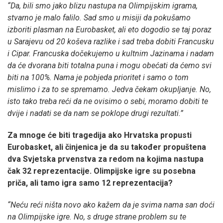
“Da, bili smo jako blizu nastupa na Olimpijskim igrama,
stvarno je malo falilo. Sad smo u misiji da pokušamo
izboriti plasman na Eurobasket, ali eto dogodio se taj poraz
u Sarajevu od 20 koševa razlike i sad treba dobiti Francusku
i Cipar. Francuska dočekujemo u kultnim Jazinama i nadam
da će dvorana biti totalna puna i mogu obećati da ćemo svi
biti na 100%. Nama je pobjeda prioritet i samo o tom
mislimo i za to se spremamo. Jedva čekam okupljanje. No,
isto tako treba reći da ne ovisimo o sebi, moramo dobiti te
dvije i nadati se da nam se poklope drugi rezultati.”
Za mnoge će biti tragedija ako Hrvatska propusti
Eurobasket, ali činjenica je da su također propuštena
dva Svjetska prvenstva za redom na kojima nastupa
čak 32 reprezentacije. Olimpijske igre su posebna
priča, ali tamo igra samo 12 reprezentacija?
“Neću reći ništa novo ako kažem da je svima nama san doći
na Olimpijske igre. No, s druge strane problem su te