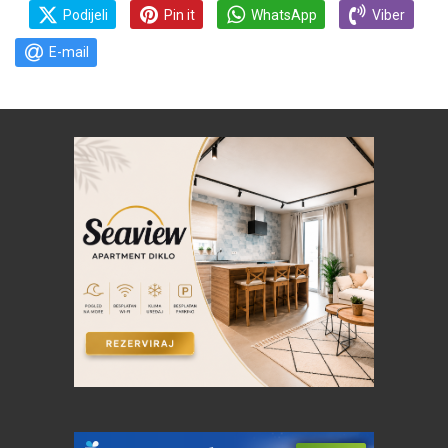
Podijeli
Pin it
WhatsApp
Viber
E-mail