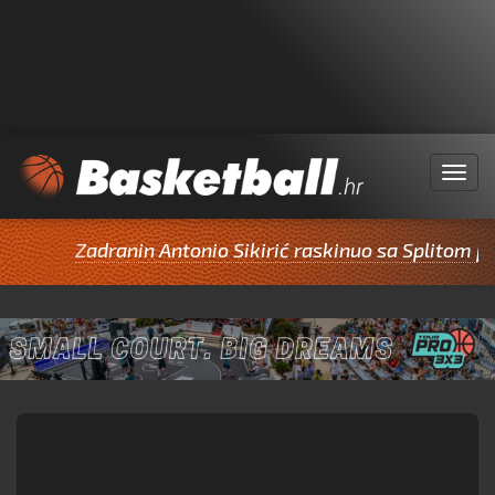
Menu
Zadranin Antonio Sikirić raskinuo sa Splitom pa p