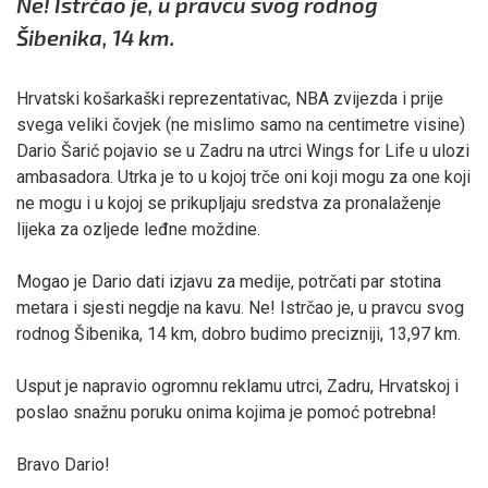
Ne! Istrčao je, u pravcu svog rodnog
Šibenika, 14 km.
Hrvatski košarkaški reprezentativac, NBA zvijezda i prije
svega veliki čovjek (ne mislimo samo na centimetre visine)
Dario Šarić pojavio se u Zadru na utrci Wings for Life u ulozi
ambasadora. Utrka je to u kojoj trče oni koji mogu za one koji
ne mogu i u kojoj se prikupljaju sredstva za pronalaženje
lijeka za ozljede leđne moždine.
Mogao je Dario dati izjavu za medije, potrčati par stotina
metara i sjesti negdje na kavu. Ne! Istrčao je, u pravcu svog
rodnog Šibenika, 14 km, dobro budimo precizniji, 13,97 km.
Usput je napravio ogromnu reklamu utrci, Zadru, Hrvatskoj i
poslao snažnu poruku onima kojima je pomoć potrebna!
Bravo Dario!