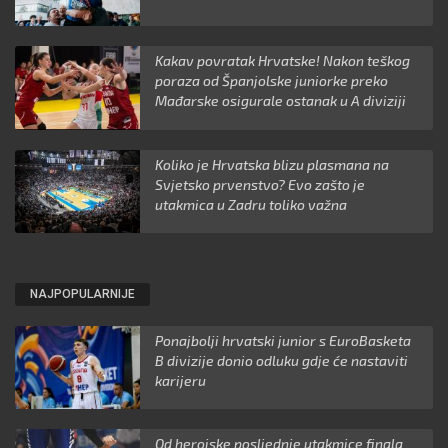
Kakav povratak Hrvatske! Nakon teškog
poraza od Španjolske juniorke preko
Mađarske osigurale ostanak u A diviziji
Koliko je Hrvatska blizu plasmana na
Svjetsko prvenstvo? Evo zašto je
utakmica u Zadru toliko važna
NAJPOPULARNIJE
Ponajbolji hrvatski junior s EuroBasketa
B divizije donio odluku gdje će nastaviti
karijeru
Od herojske posljednje utakmice finala