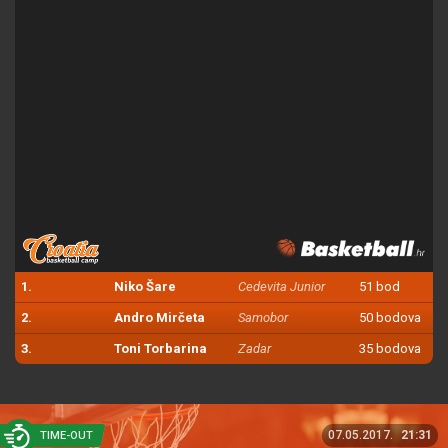
1.
Niko Šare
Cedevita Junior
51 bod
2.
Andro Mirčeta
Samobor
50 bodova
3.
Toni Torbarina
Zadar
35 bodova
07.05.2017.
21:31
TIME-OUT