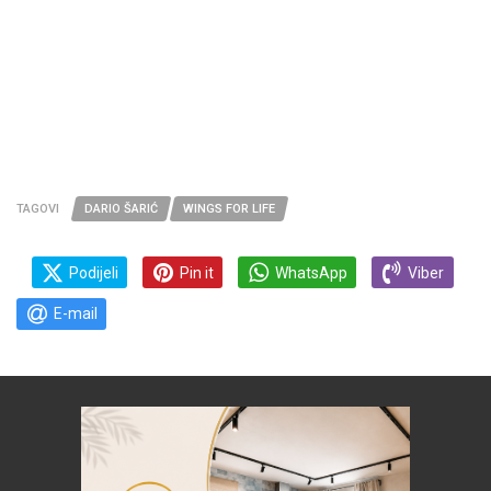
TAGOVI
DARIO ŠARIĆ
WINGS FOR LIFE
Podijeli
Pin it
WhatsApp
Viber
E-mail